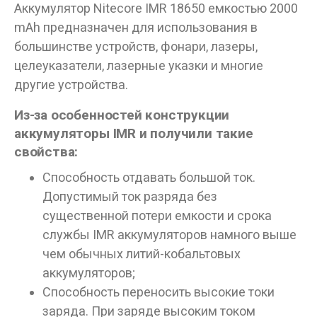
Аккумулятор Nitecore IMR 18650 емкостью 2000
mAh предназначен для использования в
Данные товары продаются лицам,
большинстве устройств, фонари, лазеры,
достигшим 18 лет!
целеуказатели, лазерные указки и многие
Вам исполнилось 18 лет?
другие устройства.
Из-за особенностей конструкции
ДА
НЕТ
аккумуляторы IMR и получили такие
свойства:
Способность отдавать большой ток.
Допустимый ток разряда без
существенной потери емкости и срока
службы IMR аккумуляторов намного выше
чем обычных литий-кобальтовых
аккумуляторов;
Способность переносить высокие токи
заряда. При заряде высоким током