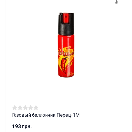
Газовый баллончик Перец-1M
Данные товары продаются лицам,
достигшим 18 лет!
193 грн.