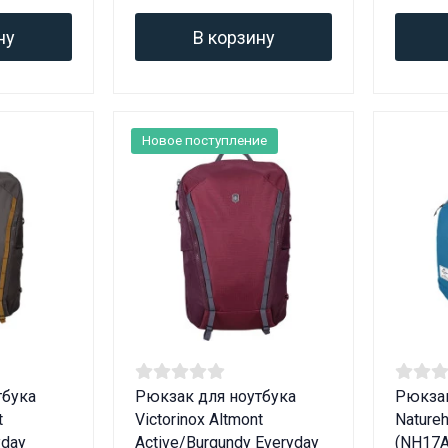
ну
В корзину
Новое поступление
тбука
Рюкзак для ноутбука
Рюкза
t
Victorinox Altmont
Natureh
yday
Active/Burgundy Everyday
(NH17A