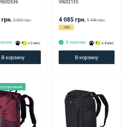
 Vt602636
Vt602135
 грн.
4 085 грн.
5 060 грн.
5 446 грн.
- 25%
аличии
В наличии
x 3 мес.
x 4 мес.
В корзину
В корзину
поступление