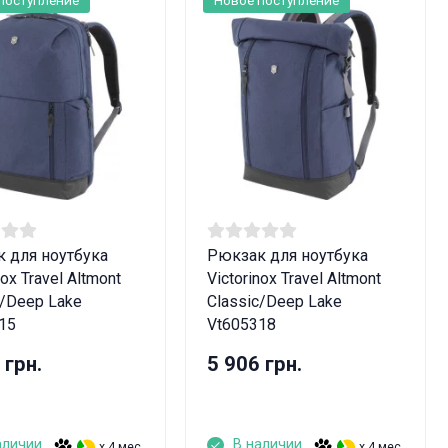
 для ноутбука
Рюкзак для ноутбука
nox Travel Altmont
Victorinox Travel Altmont
c/Deep Lake
Classic/Deep Lake
15
Vt605318
 грн.
5 906 грн.
аличии
В наличии
x 4 мес.
x 4 мес.