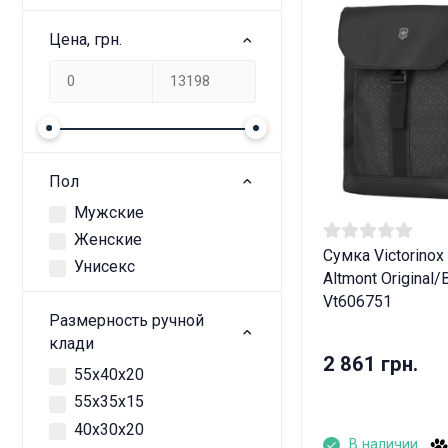
Цена, грн.
Пол
Мужские
Женские
Сумка Victorinox 
Унисекс
Altmont Original/
Vt606751
Размерность ручной
клади
2 861 грн.
55х40х20
55x35x15
40х30х20
В наличии