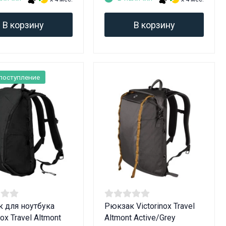
В корзину
В корзину
поступление
 для ноутбука
Рюкзак Victorinox Travel
nox Travel Altmont
Altmont Active/Grey