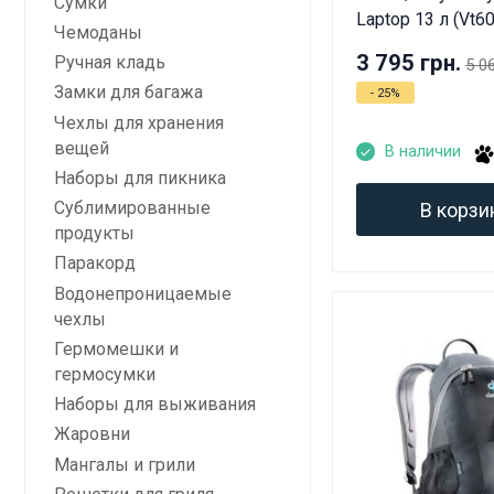
Сумки
Laptop 13 л (Vt6
Чемоданы
3 795 грн.
Ручная кладь
5 0
Замки для багажа
- 25%
Чехлы для хранения
вещей
В наличии
Наборы для пикника
Сублимированные
В корзи
продукты
Паракорд
Водонепроницаемые
чехлы
Гермомешки и
гермосумки
Наборы для выживания
Жаровни
Мангалы и грили