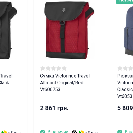
Travel
Сумка Victorinox Travel
Рюкзак
Black
Altmont Original/Red
Victori
Vt606753
Classi
Vt6053
2 861 грн.
5 809
В наличии
В н
x 3 мес.
x 3 мес.