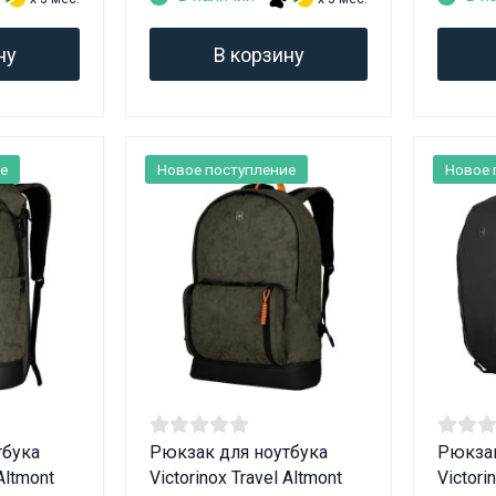
ну
В корзину
е
Новое поступление
Новое 
тбука
Рюкзак для ноутбука
Рюкзак
 Altmont
Victorinox Travel Altmont
Victori