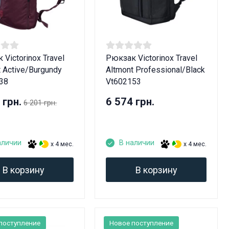
Victorinox Travel
Рюкзак Victorinox Travel
t Active/Burgundy
Altmont Professional/Black
38
Vt602153
 грн.
6 574 грн.
6 201 грн.
аличии
В наличии
x 4 мес.
x 4 мес.
В корзину
В корзину
лет!
поступление
Новое поступление