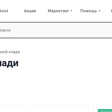
kout
Акции
Маркетинг
Помощь
чной клади
лади
Новое 