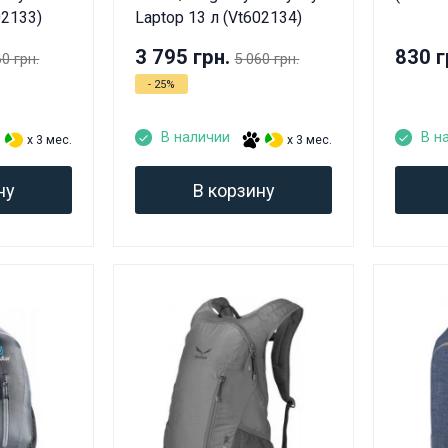
02133)
Laptop 13 л (Vt602134)
3 795 грн.
830 г
60 грн.
5 060 грн.
- 25%
В наличии
В н
x 3 мес.
x 3 мес.
ну
В корзину