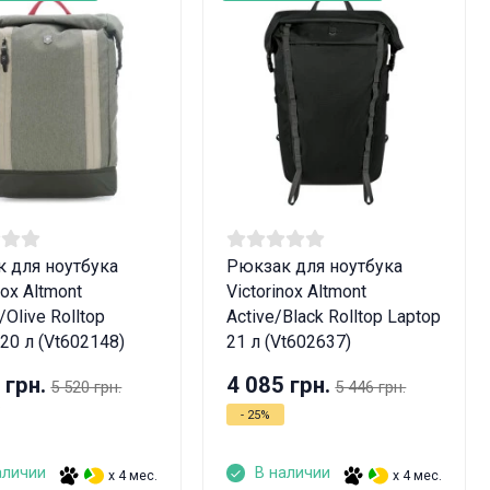
 для ноутбука
Рюкзак для ноутбука
nox Altmont
Victorinox Altmont
/Olive Rolltop
Active/Black Rolltop Laptop
 20 л (Vt602148)
21 л (Vt602637)
 грн.
4 085 грн.
5 520 грн.
5 446 грн.
- 25%
аличии
В наличии
x 4 мес.
x 4 мес.