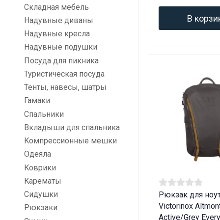
Складная мебель
В корзи
Надувные диваны
Надувные кресла
Надувные подушки
Посуда для пикника
Туристическая посуда
Тенты, навесы, шатры
Гамаки
Спальники
Вкладыши для спальника
Компрессионные мешки
Одеяла
Коврики
Карематы
Сидушки
Рюкзак для ноу
Victorinox Altmon
Рюкзаки
Active/Grey Ever