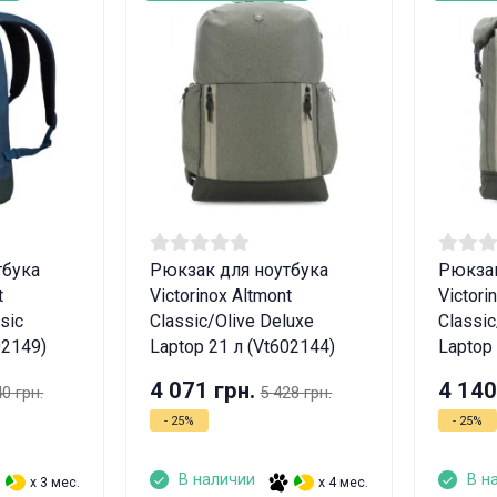
Вам исполнилось 18 лет?
ДА
НЕТ
тбука
Рюкзак для ноутбука
Рюкзак
t
Victorinox Altmont
Victori
sic
Classic/Olive Deluxe
Classic
02149)
Laptop 21 л (Vt602144)
Laptop
4 071 грн.
4 140
40 грн.
5 428 грн.
- 25%
- 25%
В наличии
В н
x 3 мес.
x 4 мес.