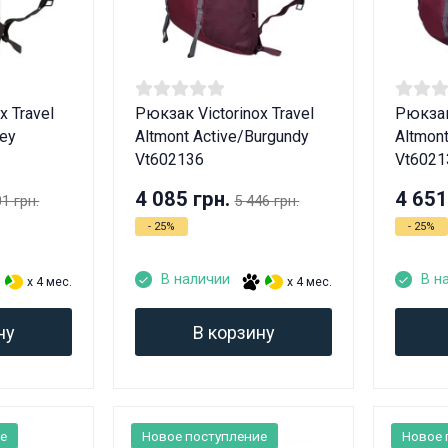
x Travel
Рюкзак Victorinox Travel
Рюкзак 
rey
Altmont Active/Burgundy
Altmon
Vt602136
Vt6021
4 085 грн.
4 651
01 грн.
5 446 грн.
- 25%
- 25%
В наличии
В н
x 4 мес.
x 4 мес.
ну
В корзину
ные товары продаются лицам, достигшим 18 
е
Новое поступление
Новое 