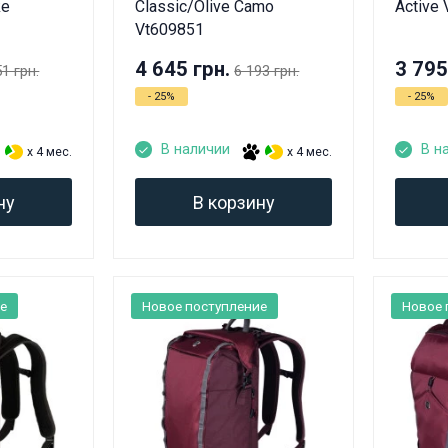
ke
Classic/Olive Camo
Active
Vt609851
4 645 грн.
3 795
51 грн.
6 193 грн.
- 25%
- 25%
В наличии
В н
x 4 мес.
x 4 мес.
ну
В корзину
е
Новое поступление
Новое 