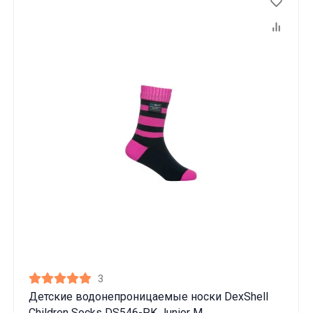
3
Детские водонепроницаемые носки DexShell
Children Socks DS546-PK Junior M