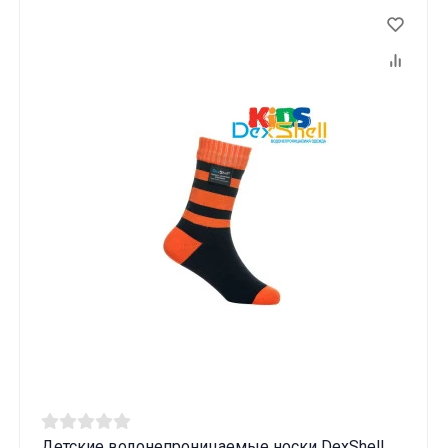
Детские водонепроницаемые носки DexShell