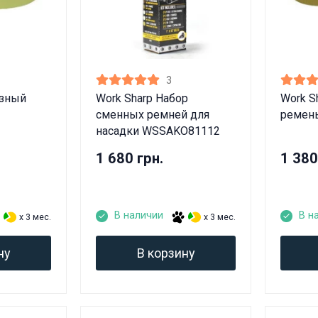
3
азный
Work Sharp Набор
Work S
сменных ремней для
ремен
насадки WSSAKO81112
1 680 грн.
1 380
В наличии
В н
x 3 мес.
x 3 мес.
ну
В корзину