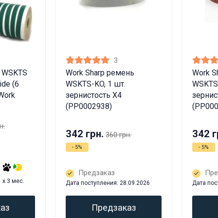
3
ы WSKTS
Work Sharp ремень
Work S
ide (6
WSKTS-KO, 1 шт.
WSKTS-
Work
зернистость X4
зернис
(PP0002938)
(PP000
н.
342 грн.
342 г
360 грн.
- 5%
- 5%
Предзаказ
Пре
x 3 мес.
Дата поступления: 28.09.2026
Дата пос
аз
Предзаказ