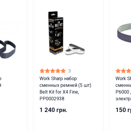
3
р
Work Sharp набор
Work S
й
сменных ремней (5 шт)
сменны
Belt Kit for X4 Fine,
P6000 
PP0002938
элект
1 240 грн.
150 г
ные товары продаются лицам, достигшим 18 