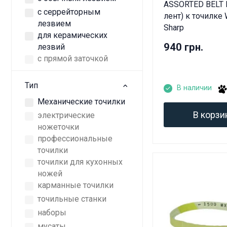
ASSORTED BELT K
с серрейторным
лент) к точилке 
лезвием
Sharp
для керамических
940 грн.
лезвий
с прямой заточкой
Тип
В наличии
Механические точилки
В корзи
электрические
ножеточки
профессиональные
точилки
точилки для кухонных
ножей
карманные точилки
точильные станки
наборы
мусаты