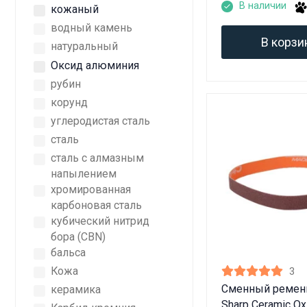
В наличии
кожаный
водный камень
В корзи
натуральный
Оксид алюминия
рубин
корунд
углеродистая сталь
сталь
сталь с алмазным
напылением
хромированная
карбоновая сталь
кубический нитрид
бора (CBN)
бальса
Кожа
3
Сменный ремен
керамика
Sharp Ceramic O