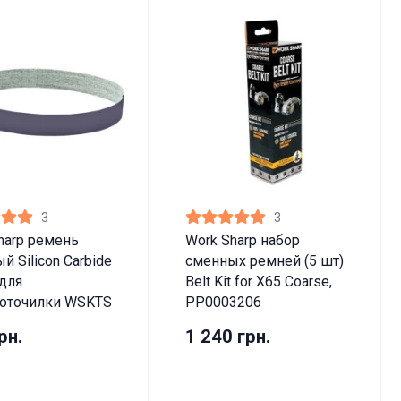
3
3
harp ремень
Work Sharp набор
й Silicon Carbide
сменных ремней (5 шт)
для
Belt Kit for X65 Coarse,
роточилки WSKTS
PP0003206
рн.
1 240 грн.
лет!