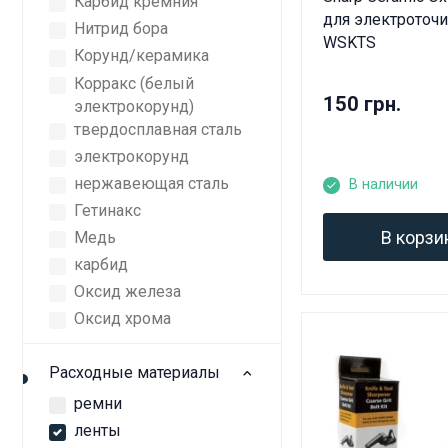
Карбид кремния
для электроточ
Нитрид бора
WSKTS
Корунд/керамика
Корракс (белый
150 грн.
электрокорунд)
твердосплавная сталь
электрокорунд
нержавеющая сталь
В наличии
Гетинакс
В корзи
Медь
карбид
Оксид железа
Оксид хрома
Расходные материалы
ремни
ленты