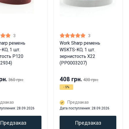
3
3
harp ремень
Work Sharp ремень
KO, 1 шт.
WSKTS-KO, 1 шт.
тость P120
зернистость X22
2934)
(PP0003207)
рн.
408 грн.
360 грн.
430 грн.
- 5%
дзаказ
Предзаказ
тупления: 28.09.2026
Дата поступления: 28.09.2026
Предзаказ
Предзаказ