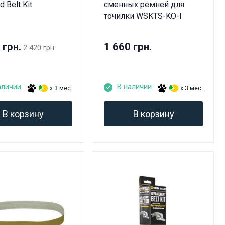
 Belt Kit
сменных ремней для
точилки WSKTS-KO-I
 грн.
1 660 грн.
2 420 грн.
аличии
В наличии
x 3 мес.
x 3 мес.
В корзину
В корзину