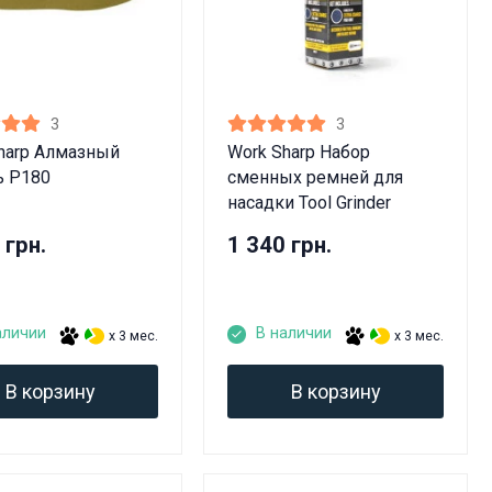
3
3
harp Алмазный
Work Sharp Набор
ь P180
сменных ремней для
насадки Tool Grinder
 грн.
1 340 грн.
аличии
В наличии
x 3 мес.
x 3 мес.
В корзину
В корзину