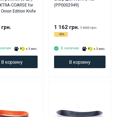
XTRA-COARSE for
(PP0002949)
 Onion Edition Knife
 грн.
1 162 грн.
1 660 грн.
- 30%
аличии
В наличии
x 3 мес.
x 3 мес.
В корзину
В корзину