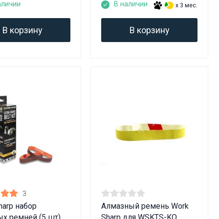
аличии
В наличии
x 3 мес.
В корзину
В корзину
3
harp набор
Алмазный ремень Work
х ремней (5 шт)
Sharp для WSKTS-KO