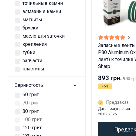
точильные камни
алмазные камни
магниты
бруски
масло для заточки
3
крепления
Запасные лент
P80 Aluminum Ox
губки
лент) к точилке 
запчасти
Sharp
пластины
893 грн.
940 гр
Зернистость
- 5%
60 грит
Предзаказ
70 грит
Дата поступления:
80 грит
28.09.2026
100 грит
120 грит
Предзак
180 грит