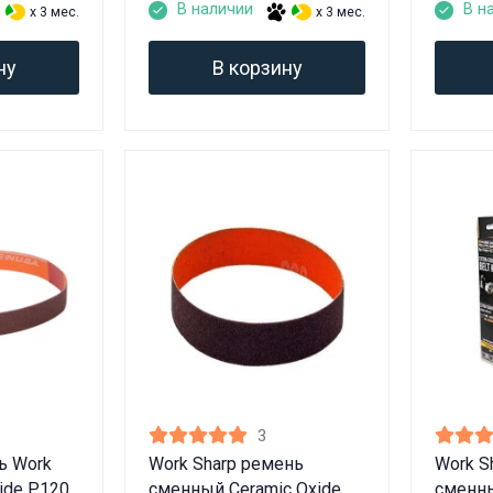
Вам исполнилось 18 лет?
В наличии
В н
x 3 мес.
x 3 мес.
ну
В корзину
ДА
НЕТ
3
ь Work
Work Sharp ремень
Work S
xide P120
сменный Ceramic Oxide
сменны