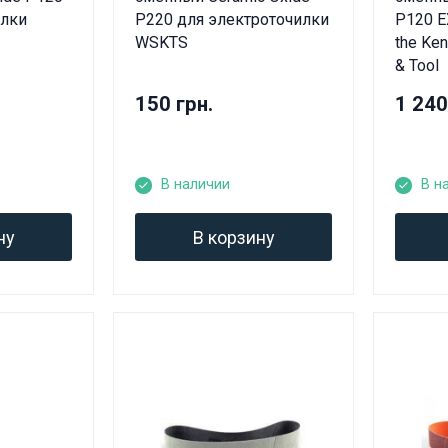
илки
P220 для электроточилки
P120 E
WSKTS
the Ken
& Tool
150 грн.
1 240
В наличии
В н
ну
В корзину