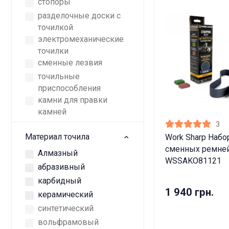
стопоры
разделочные доски с
точилкой
электромеханические
точилки
сменные лезвия
точильные
приспособления
камни для правки
камней
3
Материал точила
Work Sharp Набо
сменных ремне
Алмазный
WSSAKO81121
абразивный
карбидный
1 940 грн.
керамический
Дан
синтетический
вольфрамовый