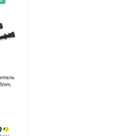
иппель
45mm,