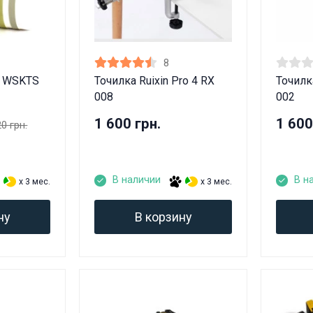
8
ы WSKTS
Точилка Ruixin Pro 4 RX
Точилка
008
002
1 600 грн.
1 600
20 грн.
В наличии
В н
x 3 мес.
x 3 мес.
ну
В корзину