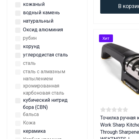
кожаный
В корзи
водный камень
натуральный
Оксид алюминия
рубин
Хит
корунд
углеродистая сталь
сталь
сталь с алмазным
напылением
хромированная
карбоновая сталь
кубический нитрид
бора (CBN)
бальса
Точилка ручная 
Кожа
Work Sharp Kitche
керамика
Through Sharpene