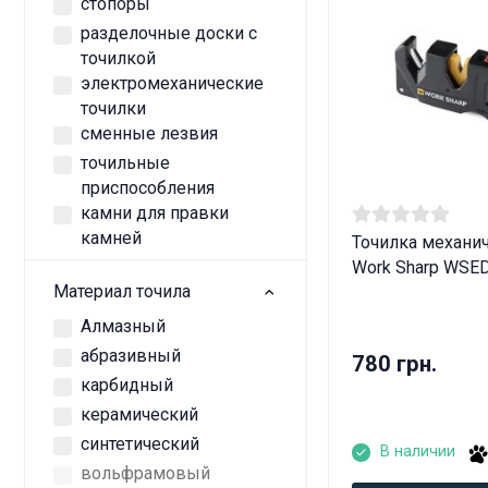
стопоры
разделочные доски с
точилкой
электромеханические
точилки
сменные лезвия
точильные
приспособления
камни для правки
камней
Точилка механи
Work Sharp WS
Материал точила
Алмазный
абразивный
780 грн.
карбидный
керамический
Дан
синтетический
В наличии
вольфрамовый