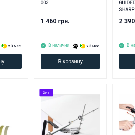
003
GUIDED
SHARPE
1 460 грн.
2 390
В наличии
В н
x 3 мес.
x 3 мес.
ну
В корзину
Хит