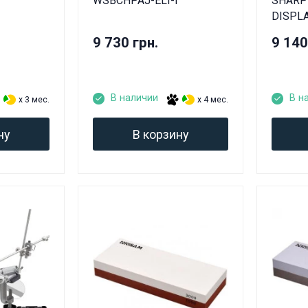
WSBCHPAJ-ELT-I
SHARPE
DISPL
9 730 грн.
9 140
В наличии
В н
x 3 мес.
x 4 мес.
ну
В корзину