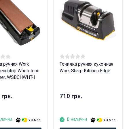
а ручная Work
Точилка ручная кухонная
Benchtop Whetstone
Work Sharp Kitchen Edge
ner, WSBCHWHT-I
 грн.
710 грн.
лет!
аличии
В наличии
x 3 мес.
x 3 мес.