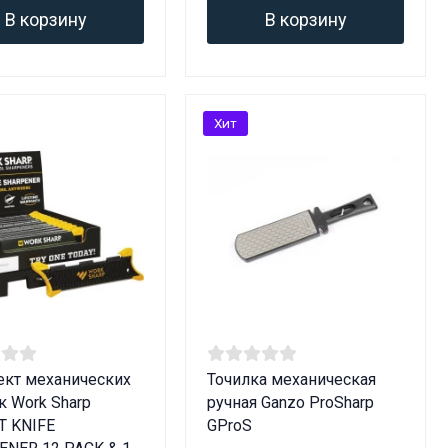
В корзину
В корзину
Хит
кт механических
Точилка механическая
к Work Sharp
ручная Ganzo ProSharp
T KNIFE
GProS