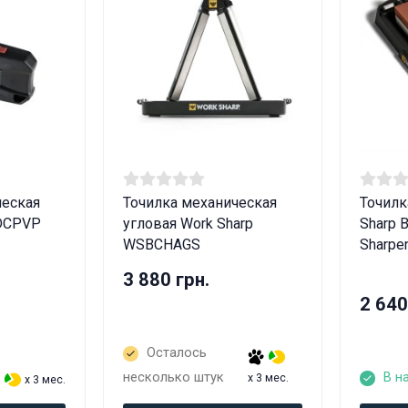
ческая
Точилка механическая
Точилк
EDCPVP
угловая Work Sharp
Sharp 
WSBCHAGS
Sharpe
3 880 грн.
2 640
Осталось
ные товары продаются лицам, достигшим 18 
несколько штук
В н
x 3 мес.
x 3 мес.