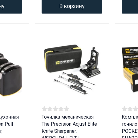
Вам исполнилось 18 лет?
ну
В корзину
ДА
НЕТ
кухонная
Точилка механическая
Компле
n Pull
The Precision Adjust Elite
точило
r,
Knife Sharpener,
POCKE