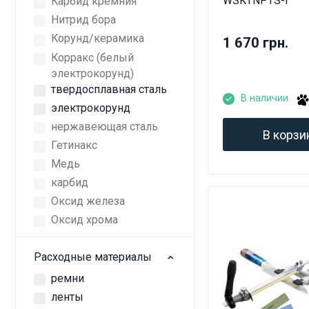
WSKTNPTS-I
Карбид кремния
Нитрид бора
Корунд/керамика
1 670 грн.
Корракс (белый
электрокорунд)
твердосплавная сталь
В наличии
электрокорунд
нержавеющая сталь
В корзи
Гетинакс
Медь
карбид
Оксид железа
Оксид хрома
Расходные материалы
ремни
ленты