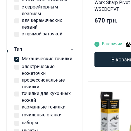
Work Sharp Pivot
с серрейторным
WSEDCPVT
лезвием
670 грн.
для керамических
лезвий
с прямой заточкой
В наличии
Тип
Механические точилки
В корзи
электрические
ножеточки
профессиональные
точилки
точилки для кухонных
ножей
карманные точилки
точильные станки
наборы
мусаты