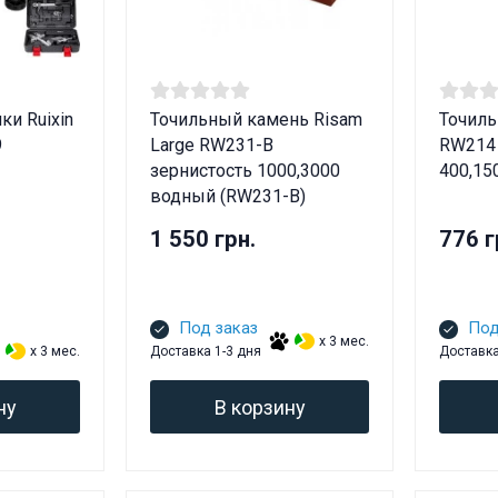
ки Ruixin
Точильный камень Risam
Точиль
9
Large RW231-B
RW214 
зернистость 1000,3000
400,15
водный (RW231-B)
1 550 грн.
776 г
Под заказ
Под
x 3 мес.
x 3 мес.
Доставка 1-3 дня
Доставка
ну
В корзину