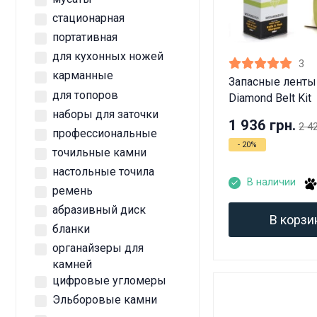
стационарная
портативная
для кухонных ножей
3
карманные
Запасные лент
для топоров
Diamond Belt Kit
наборы для заточки
1 936 грн.
2 4
профессиональные
- 20%
точильные камни
настольные точила
В наличии
ремень
абразивный диск
В корзи
бланки
органайзеры для
камней
цифровые угломеры
Эльборовые камни