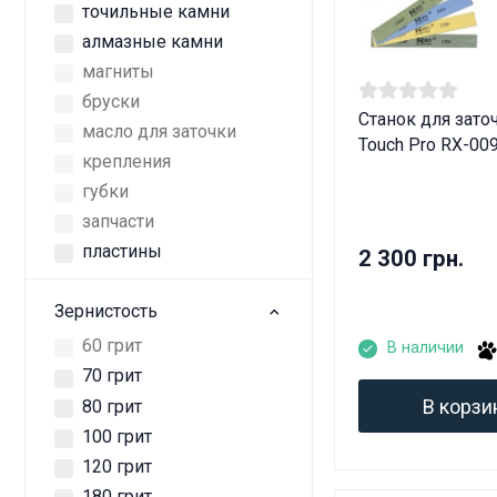
точильные камни
алмазные камни
магниты
бруски
Станок для заточ
масло для заточки
Touch Pro RX-00
крепления
губки
запчасти
пластины
2 300 грн.
Зернистость
60 грит
В наличии
70 грит
В корзи
80 грит
100 грит
120 грит
180 грит