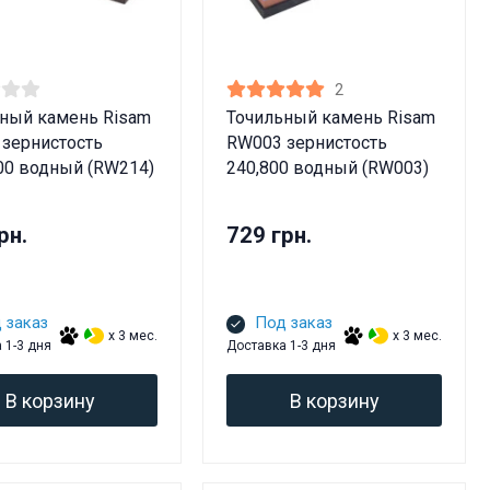
2
ный камень Risam
Точильный камень Risam
зернистость
RW003 зернистость
00 водный (RW214)
240,800 водный (RW003)
рн.
729 грн.
 заказ
Под заказ
x 3 мес.
x 3 мес.
 1-3 дня
Доставка 1-3 дня
В корзину
В корзину