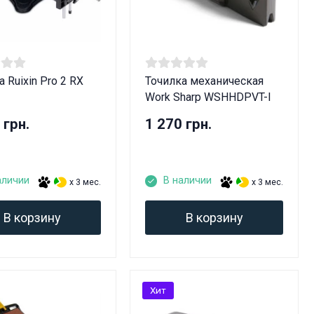
 Ruixin Pro 2 RX
Точилка механическая
Work Sharp WSHHDPVT-I
 грн.
1 270 грн.
аличии
В наличии
x 3 мес.
x 3 мес.
В корзину
В корзину
Хит