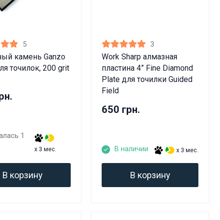
5
3
ный камень Ganzo
Work Sharp алмазная
я точилок, 200 grit
пластина 4” Fine Diamond
Plate для точилки Guided
Field
рн.
650 грн.
алась 1
В наличии
x 3 мес.
x 3 мес.
В корзину
В корзину