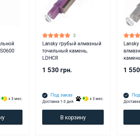
3
ильной
Lansky грубый алмазный
Lansky
 S0600
точильный камень,
алмаз
LDHCR
камень
1 530 грн.
1 550
Под заказ
Под
x 3 мес.
x 3 мес.
Доставка 1-3 дня
Доставка
ну
В корзину