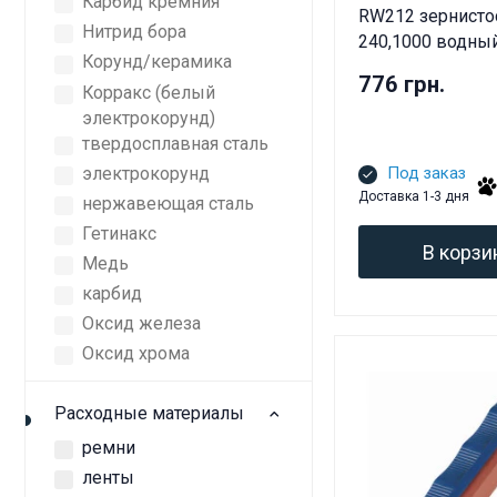
Карбид кремния
RW212 зернисто
Нитрид бора
240,1000 водны
Корунд/керамика
776 грн.
Корракс (белый
электрокорунд)
твердосплавная сталь
электрокорунд
Под заказ
Доставка 1-3 дня
нержавеющая сталь
Гетинакс
В корзи
Медь
карбид
Оксид железа
Оксид хрома
Расходные материалы
ремни
ленты