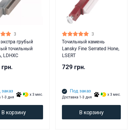
3
3
 экстра грубый
Точильный камень
ный точильный
Lansky Fine Serrated Hone,
, LDHXC
LSERT
 грн.
729 грн.
 заказ
Под заказ
x 3 мес.
x 3 мес.
 1-3 дня
Доставка 1-3 дня
В корзину
В корзину