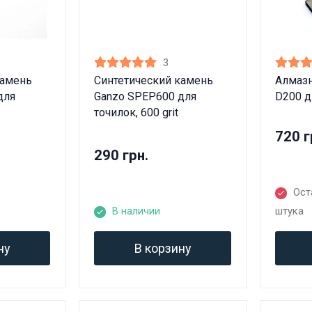
3
камень
Синтетический камень
Алмаз
для
Ganzo SPEP600 для
D200 дл
точилок, 600 grit
720 г
290 грн.
Ост
В наличии
штука
ну
В корзину