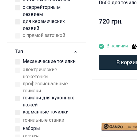
D600 для точилок
с серрейторным
лезвием
720 грн.
для керамических
лезвий
с прямой заточкой
В наличии
Тип
Механические точилки
В корзи
электрические
ножеточки
профессиональные
точилки
точилки для кухонных
ножей
карманные точилки
точильные станки
наборы
мусаты