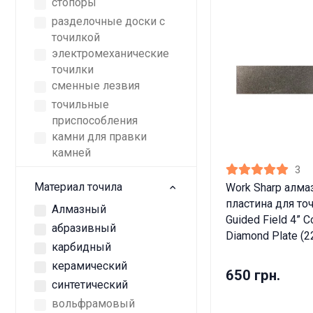
стопоры
разделочные доски с
точилкой
электромеханические
точилки
сменные лезвия
точильные
приспособления
камни для правки
камней
3
Материал точила
Work Sharp алма
пластина для то
Алмазный
Guided Field 4” C
абразивный
Diamond Plate (2
карбидный
керамический
650 грн.
Дан
синтетический
вольфрамовый