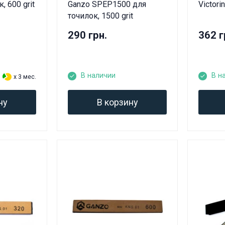
, 600 grit
Ganzo SPEP1500 для
Victori
точилок, 1500 grit
290 грн.
362 г
В наличии
В н
x 3 мес.
ну
В корзину