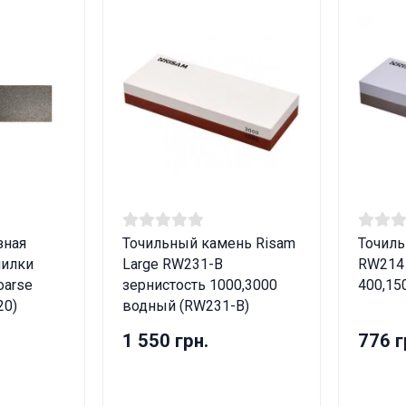
зная
Точильный камень Risam
Точиль
чилки
Large RW231-B
RW214 
oarse
зернистость 1000,3000
400,15
20)
водный (RW231-B)
1 550 грн.
776 г
ные товары продаются лицам, достигшим 18 