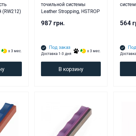
сть
точильной системы
систем
й (RW212)
Leather Stropping, HSTROP
987 грн.
564 г
Под заказ
Под
x 3 мес.
x 3 мес.
Доставка 1-3 дня
Доставка
ну
В корзину