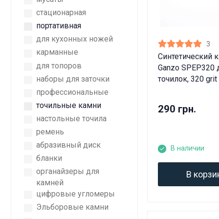
стационарная
портативная
для кухонных ножей
3
карманные
Синтетический 
для топоров
Ganzo SPEP320 
наборы для заточки
точилок, 320 grit
профессиональные
точильные камни
290 грн.
настольные точила
ремень
абразивный диск
В наличии
бланки
органайзеры для
В корзи
камней
цифровые угломеры
Эльборовые камни