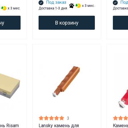
Вам исполнилось 18 лет?
Под заказ
Под
x 3 мес.
x 3 мес.
Доставка 1-3 дня
Доставка
ДА
НЕТ
ну
В корзину
3
нь Risam
Lansky камень для
Камень