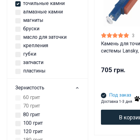
точильные камни
алмазные камни
магниты
бруски
3
масло для заточки
Камень для точ
крепления
системы Lansky,
губки
запчасти
705 грн.
пластины
Зернистость
Под заказ
60 грит
Доставка 1-3 дня
70 грит
80 грит
В корзи
100 грит
120 грит
180 грит