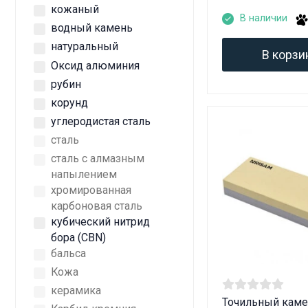
кожаный
В наличии
водный камень
натуральный
В корзи
Оксид алюминия
рубин
корунд
углеродистая сталь
сталь
сталь с алмазным
напылением
хромированная
карбоновая сталь
кубический нитрид
бора (CBN)
бальса
Кожа
керамика
Точильный каме