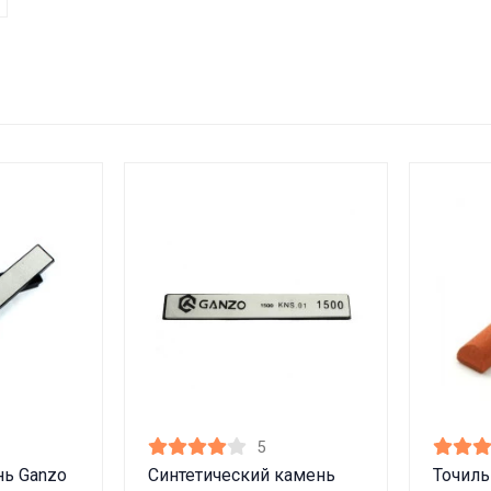
5
ь Ganzo
Синтетический камень
Точил