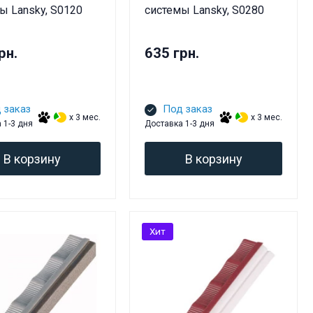
ы Lansky, S0120
системы Lansky, S0280
рн.
635 грн.
 заказ
Под заказ
x 3 мес.
x 3 мес.
 1-3 дня
Доставка 1-3 дня
В корзину
В корзину
Хит