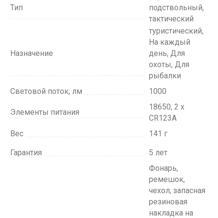
Тип
подствольный,
Данные товары продаются лицам,
тактический
достигшим 18 лет!
туристический,
Вам исполнилось 18 лет?
На каждый
Назначение
день, Для
охоты, Для
рыбалки
ДА
НЕТ
Световой поток, лм
1000
18650, 2 x
Элементы питания
CR123A
Вес
141 г
Гарантия
5 лет
Фонарь,
ремешок,
чехол, запасная
резиновая
накладка на