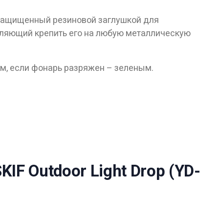
 защищенный резиновой заглушкой для
оляющий крепить его на любую металлическую
ом, если фонарь разряжен – зеленым.
лет!
F Outdoor Light Drop (YD-