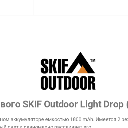
го SKIF Outdoor Light Drop 
оенном аккумуляторе емкостью 1800 mAh. Имеется 2 р
й свет и равномерно рассеивает его.