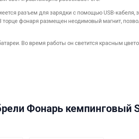
 имеется разъем для зарядки с помощью USB-кабеля,
В торце фонаря размещен неодимовый магнит, позв
 батареи. Во время работы он светится красным цвет
ные товары продаются лицам, достигшим 18 
Вам исполнилось 18 лет?
ДА
НЕТ
рели Фонарь кемпинговый SKI