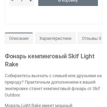
В корзину
Описание
Характеристики
Отзывы 0
Данные товары продаются лицам,
достигшим 18 лет!
Вам исполнилось 18 лет?
Фонарь кемпинговый Skif Light
Rake
ДА
НЕТ
Собираетесь выехать с семьей или друзьями на
природу? Практичным дополнением к вашей
экипировке станет кемпинговый фонарь от Skif
Outdoor.
Модель Light Rake имеет мощный