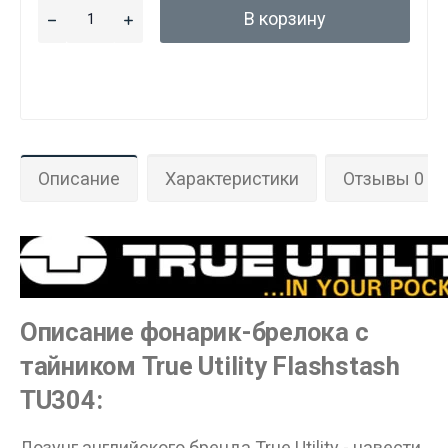
В корзину
Описание
Характеристики
Отзывы 0
Описание фонарик-брелока с
Данные товары продаются лицам,
тайником True Utility Flashstash
достигшим 18 лет!
TU304:
Вам исполнилось 18 лет?
Лозунг английского бренда True Utility - навести