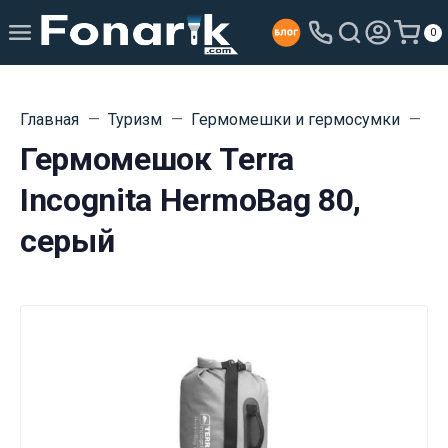
0
Главная
Туризм
Гермомешки и гермосумки
Ге
Гермомешок Terra
Incognita HermoBag 80,
серый