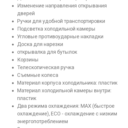
Изменение направления открывания
дверей
Ручки для удобной транспортировки
Подсветка холодильной камеры
Угловые противоударные накладки
Доска для нарезки
открывалка для бутылок
Корзины
Телескопическая ручка
Данные товары продаются лицам,
Съемные колеса
достигшим 18 лет!
Материал корпуса холодильника: пластик
Вам исполнилось 18 лет?
Материал холодильной камеры внутри:
пластик
Два режима охлаждения: MAX (быстрое
ДА
НЕТ
охлаждение), ECO - охлаждение с низким
энергопотреблением