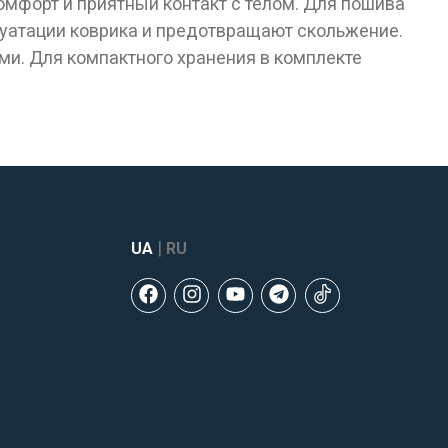
омфорт и приятный контакт с телом. Для пошива
плуатации коврика и предотвращают скольжение.
и. Для компактного хранения в комплекте
|
UA
RU