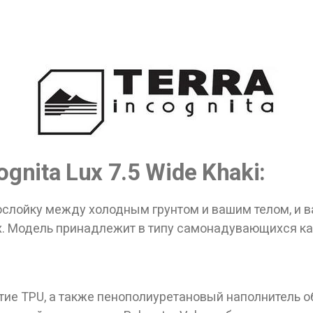
ные товары продаются лицам, достигшим 18 
Вам исполнилось 18 лет?
gnita Lux 7.5 Wide Khaki:
ДА
НЕТ
слойку между холодным грунтом и вашим телом, и ва
ах. Модель принадлежит в типу самонадувающихся кар
ытие TPU, а также пенополиуретановый наполнитель