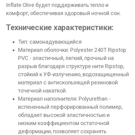
Inflate Olive будет поддерживать тепло и
комфорт, обеспечивая здоровый ночной сон.
Технические характеристики:
Данные товары продаются лицам,
достигшим 18 лет!
Тип: самонадувающийся
Вам исполнилось 18 лет?
Материал оболочки: Polyester 240T Ripstop
PVC - эластичный, легкий, прочный на
разрыв благодаря структуре нити Ripstop,
ДА
НЕТ
стойкий к УФ-излучению, водозащищенный
материал с антискользящей резиновой
точечной накаткой.
Материал наполнителя: Polyurethan -
вспененный перфорированный полимер,
обладает высокой эластичностью и
низким коэффициентом остаточной
деформации, позволяет сохранять