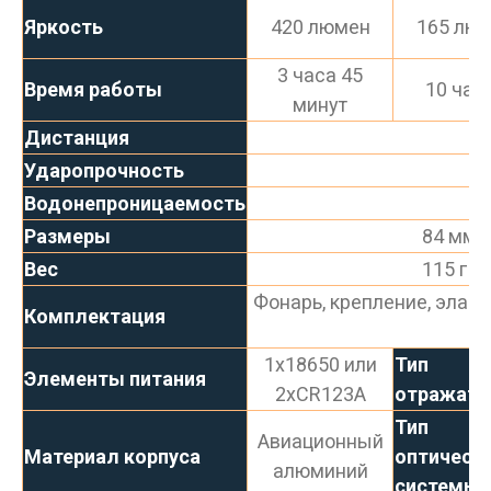
Яркость
420 люмен
165 лю
3 часа 45
Время работы
10 час
минут
Дистанция
Ударопрочность
Водонепроницаемость
IP
Размеры
84 мм (
Вес
115 г (
Фонарь, крепление, эласт
Комплектация
1x18650 или
Тип
Элементы питания
2xCR123A
отражате
Тип
Авиационный
Материал корпуса
оптическ
алюминий
системы