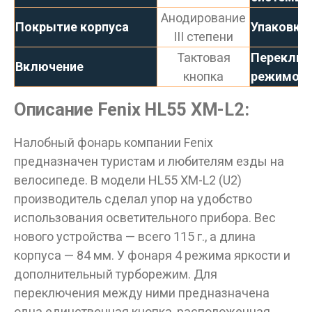
Анодирование
Покрытие корпуса
Упаковка
III степени
Тактовая
Переключ
Включение
кнопка
режимов
Описание Fenix HL55 XM-L2:
Налобный фонарь компании Fenix
предназначен туристам и любителям езды на
велосипеде. В модели HL55 XM-L2 (U2)
производитель сделал упор на удобство
использования осветительного прибора. Вес
нового устройства — всего 115 г., а длина
корпуса — 84 мм. У фонаря 4 режима яркости и
дополнительный турборежим. Для
переключения между ними предназначена
одна единственная кнопка, расположенная