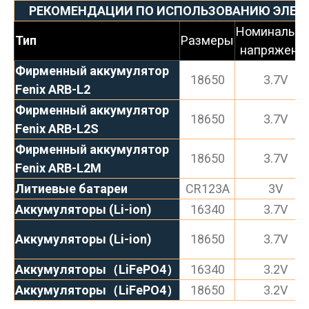
РЕКОМЕНДАЦИИ ПО ИСПОЛЬЗОВАНИЮ ЭЛЕМ
Номинально
Тип
Размеры
напряжени
Фирменный аккумулятор
18650
3.7V
Fenix ARB-L2
Фирменный аккумулятор
18650
3.7V
Fenix ARB-L2S
Фирменный аккумулятор
18650
3.7V
Fenix ARB-L2M
Литиевые батареи
CR123A
3V
Аккумуляторы (Li-ion)
16340
3.7V
Аккумуляторы (Li-ion)
18650
3.7V
Аккумуляторы（LiFePO4）
16340
3.2V
Аккумуляторы（LiFePO4）
18650
3.2V