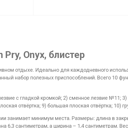
 Pry, Onyx, блистер
ные товары продаются лицам, достигшим 18 
тивном отдыхе. Идеально для каждодневного испол
Вам исполнилось 18 лет?
нный набор полезных приспособлений. Всего 10 фун
ДА
НЕТ
звие с гладкой кромкой; 2) сменное лезвие №11; 3) 
плоская отвёртка; 9) большая плоская отвёртка; 10) г
ии занимает минимум места. Размеры: длина в закры
на 6,3 сантиметрам, а ширина – 1,4 сантиметрам. Ве