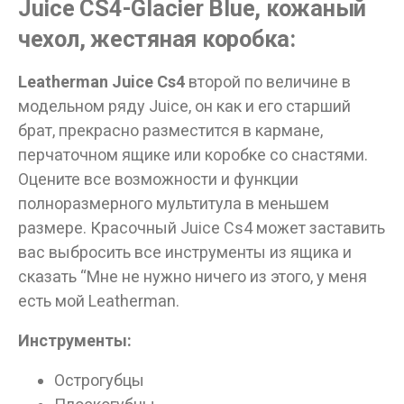
Juice CS4-Glacier Blue, кожаный
чехол, жестяная коробка:
Leatherman Juice Cs4
второй по величине в
модельном ряду Juice, он как и его старший
Данные товары продаются лицам,
брат, прекрасно разместится в кармане,
достигшим 18 лет!
перчаточном ящике или коробке со снастями.
Вам исполнилось 18 лет?
Оцените все возможности и функции
полноразмерного мультитула в меньшем
размере. Красочный Juice Cs4 может заставить
ДА
НЕТ
вас выбросить все инструменты из ящика и
сказать “Мне не нужно ничего из этого, у меня
есть мой Leatherman.
Инструменты:
Острогубцы