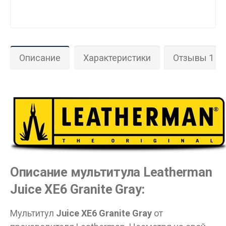
Описание
Характеристики
Отзывы 1
Данные товары продаются лицам,
достигшим 18 лет!
Вам исполнилось 18 лет?
Описание мультитула Leatherman
ДА
НЕТ
Juice XE6 Granite Gray:
Мультитул
Juice XE6 Granite Gray
от