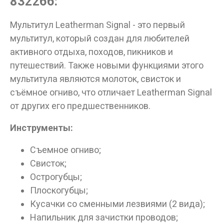
832266:
Мультитул Leatherman Signal - это первый
Данные товары продаются лицам,
мультитул, который создан для любителей
достигшим 18 лет!
активного отдыха, походов, пикников и
Вам исполнилось 18 лет?
путешествий. Также новыми функциями этого
мультитула являются молоток, свисток и
съёмное огниво, что отличает Leatherman Signal
ДА
НЕТ
от других его предшественников.
Инструменты:
Съемное огниво;
Свисток;
Острогубцы;
Плоскогубцы;
Кусачки со сменными лезвиями (2 вида);
Напильник для зачистки проводов;