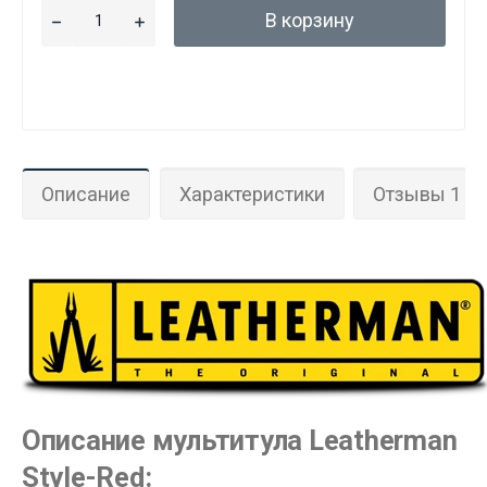
В корзину
Данные товары продаются лицам,
Описание
Характеристики
Отзывы 1
достигшим 18 лет!
Вам исполнилось 18 лет?
ДА
НЕТ
Описание мультитула Leatherman
Style-Red: