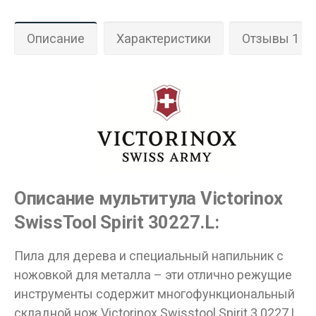
Описание
Характеристики
Отзывы 1
Данные товары продаются лицам,
достигшим 18 лет!
Описание мультитула Victorinox
Вам исполнилось 18 лет?
SwissTool Spirit 30227.L:
Пила для дерева и специальный напильник с
ДА
НЕТ
ножовкой для металла – эти отлично режущие
инструменты содержит многофункциональный
складной нож Victorinox Swisstool Spirit 3.0227.L.