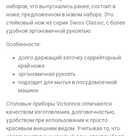
наборов, что выпускались ранее, состоит в
ноже, предложенном в новом наборе. Это
стейковый нож из серии Swiss Classic, с более
Данные товары продаются лицам,
удобной эргономичной рукоятью.
достигшим 18 лет!
Особенности :
Вам исполнилось 18 лет?
долго держащий заточку серрейторный
край ножа
ДА
НЕТ
эргономичная рукоять
подходит для мытья в посудомоечной
машине
Столовые приборы Victorinox отличаются
качеством изготовления, долговечностью,
удобством при использовании и просто
красивым внешним видом. Учитывая то, что