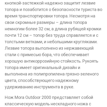
кнопкой-застежкой надежно защитит лезвие
топора и позаботится о безопасности туриста во
Данные товары продаются лицам,
время транспортировки топора. Несмотря на
достигшим 18 лет!
свои скромные размеры – длина топора
Вам исполнилось 18 лет?
немногим более 32 см, а длина рубящей кромки
почти 12 см – топор без труда справляется и с
толстыми ветками, и небольшими кругляками.
ДА
НЕТ
Лезвие топора выполнено из нержавеющей
стали с примесью бора, что обеспечивает
хорошую антикоррозийную стойкость. Рукоять
топора имеет оригинальный дизайн и
выполнена из полипропилена грязно-зеленого
цвета, способствующего надежному
удерживанию инструмента в руке.
Нож Mora Outdoor 2000 представляет собой
классическую модель нескладного ножа с