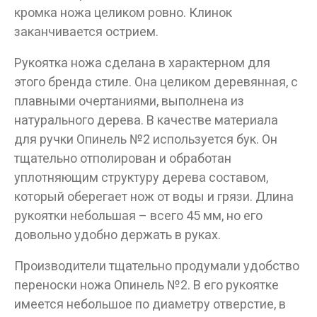
кромка ножа целиком ровно. Клинок
заканчивается острием.
Рукоятка ножа сделана в характерном для
этого бренда стиле. Она целиком деревянная, с
плавными очертаниями, выполнена из
натурального дерева. В качестве материала
для ручки Опинель №2 используется бук. Он
Данные товары продаются лицам,
тщательно отполирован и обработан
достигшим 18 лет!
уплотняющим структуру дерева составом,
Вам исполнилось 18 лет?
который оберегает нож от воды и грязи. Длина
рукоятки небольшая – всего 45 мм, но его
довольно удобно держать в руках.
ДА
НЕТ
Производители тщательно продумали удобство
переноски ножа Опинель №2. В его рукоятке
имеется небольшое по диаметру отверстие, в