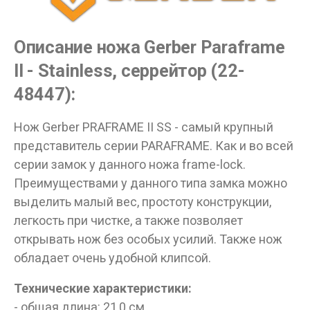
Описание ножа Gerber Paraframe
II - Stainless, серрейтор (22-
48447):
Нож Gerber PRAFRAME II SS - самый крупный
представитель серии PARAFRAME. Как и во всей
серии замок у данного ножа frame-lock.
Преимуществами у данного типа замка можно
выделить малый вес, простоту конструкции,
легкость при чистке, а также позволяет
открывать нож без особых усилий. Также нож
Данные товары продаются лицам,
обладает очень удобной клипсой.
достигшим 18 лет!
Вам исполнилось 18 лет?
Технические характеристики:
- общая длина: 21,0 см