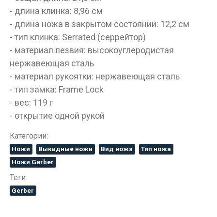
- длина клинка: 8,96 см
ДА
НЕТ
- длина ножа в закрытом состоянии: 12,2 см
- тип клинка: Serrated (серрейтор)
- материал лезвия: высокоуглеродистая
нержавеющая сталь
- материал рукоятки: нержавеющая сталь
- тип замка: Frame Lock
- вес: 119 г
- открытие одной рукой
Категории:
Ножи
Выкидные ножи
Вид ножа
Тип ножа
Ножи Gerber
Теги:
Gerber