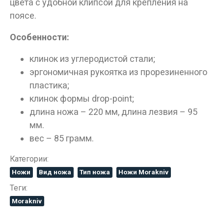
цвета с удобной клипсой для крепления на
поясе.
Особенности:
клинок из углеродистой стали;
Данные товары продаются лицам,
эргономичная рукоятка из прорезиненного
достигшим 18 лет!
пластика;
Вам исполнилось 18 лет?
клинок формы drop-point;
длина ножа – 220 мм, длина лезвия – 95
мм.
ДА
НЕТ
вес – 85 грамм.
Категории:
Ножи
Вид ножа
Тип ножа
Ножи Morakniv
Теги:
Morakniv