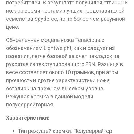
потребителей. В результате получился отличный
нож со всеми чертами лучших представителей
семейства Spyderco, но по более чем разумной
цене.
Данные товары продаются лицам,
Обновленная модель ножа Tenacious с
достигшим 18 лет!
обозначением Lightweight, как и следует из
названия, легче базовой за счет накладок на
Вам исполнилось 18 лет?
рукоятке из текстурированного FRN. Разница в
весе составляет около 10 граммов, при этом
ДА
НЕТ
прочность и другие характеристики ножа
остались на прежнем высоком уровне.
Режущая кромка в данной модели
полусеррейторная.
Характеристики:
Тип режущей кромки: Полусеррейтор