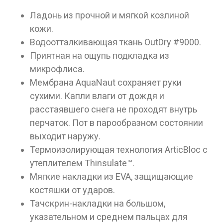
Данные товары продаются лицам,
достигшим 18 лет!
Ладонь из прочной и мягкой козлиной
кожи.
Вам исполнилось 18 лет?
Водоотталкивающая ткань OutDry #9000.
Приятная на ощупь подкладка из
микрофлиса.
ДА
НЕТ
Мембрана AquaNaut сохраняет руки
сухими. Капли влаги от дождя и
расстаявшего снега не проходят внутрь
перчаток. Пот в парообразном состоянии
выходит наружу.
Термоизолирующая технология ArticBloc с
утеплителем Thinsulate™.
Мягкие накладки из EVA, защищающие
костяшки от ударов.
Тачскрин-накладки на большом,
указательном и среднем пальцах для