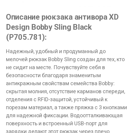
Вам исполнилось 18 лет?
Описание рюкзака антивора XD
Design Bobby Sling Black
ДА
НЕТ
(P705.781):
Надежный, удобный и продуманный до
мелочей рюкзак Bobby Sling создан для тех, кто
не сидит на месте. Почувствуйте себя в
безопасности благодаря знаменитым
антикражным свойствам семейства Bobby:
скрытая молния, отсутствие карманов спереди,
отделения с RFID-защитой, устойчивый к
порезам материал, а также пряжка с 3 кнопками
для надежной фиксации. Водоотталкивающая
поверхность и встроенный USB-порт для
зарядки делают этот рюкзак через плечо