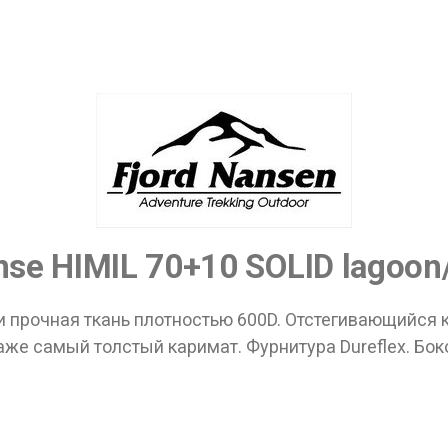
ные товары продаются лицам, достигшим 18 
Вам исполнилось 18 лет?
se HIMIL 70+10 SOLID lagoon/
ДА
НЕТ
 прочная ткань плотностью 600D. Отстегивающийся к
же самый толстый каримат. Фурнитура Dureflex. Бок