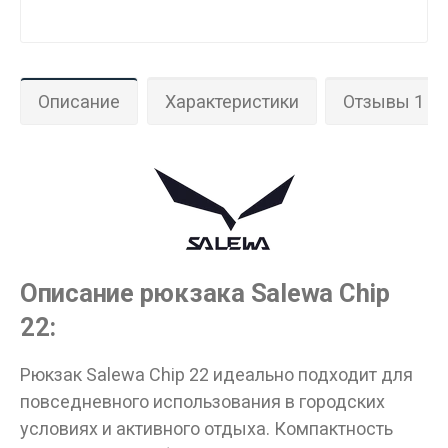
Описание
Характеристики
Отзывы 1
Данные товары продаются лицам,
достигшим 18 лет!
Вам исполнилось 18 лет?
ДА
НЕТ
Описание рюкзака Salewa Chip
22:
Рюкзак Salewa Chip 22 идеально подходит для
повседневного использования в городских
условиях и активного отдыха. Компактность