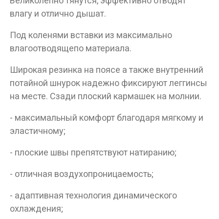
Великолепно тянутся, эффективно отводят
ДА
НЕТ
влагу и отлично дышат.
Под коленями вставки из максимально
влагоотводящепо материала.
Широкая резинка на поясе а также внутренний
потайной шнурок надежно фиксируют леггинсы
на месте. Сзади плоский кармашек на молнии.
- максимальный комфорт благодаря мягкому и
эластичному;
- плоские швы препятствуют натиранию;
- отличная воздухопроницаемость;
- адаптивная технология динамического
охлаждения;