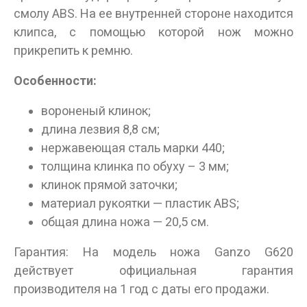
смолу ABS. На ее внутренней стороне находится
клипса, с помощью которой нож можно
прикрепить к ремню.
Особенности:
вороненый клинок;
длина лезвия 8,8 см;
нержавеющая сталь марки 440;
Данные товары продаются лицам,
толщина клинка по обуху – 3 мм;
достигшим 18 лет!
клинок прямой заточки;
материал рукоятки — пластик ABS;
Вам исполнилось 18 лет?
общая длина ножа — 20,5 см.
Гарантия: На модель ножа Ganzo G620
ДА
НЕТ
действует официальная гарантия
производителя на 1 год с даты его продажи.