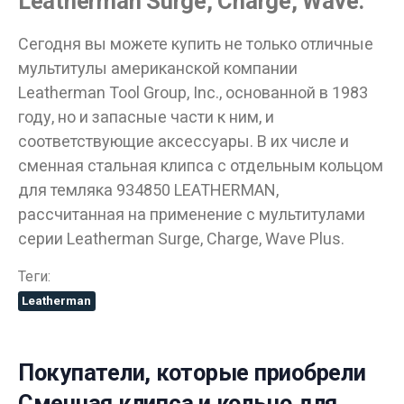
Leatherman Surge, Charge, Wave:
Сегодня вы можете купить не только отличные
мультитулы американской компании
Leatherman Tool Group, Inc., основанной в 1983
году, но и запасные части к ним, и
Данные товары продаются лицам,
соответствующие аксессуары. В их числе и
достигшим 18 лет!
сменная стальная клипса с отдельным кольцом
для темляка 934850 LEATHERMAN,
Вам исполнилось 18 лет?
рассчитанная на применение с мультитулами
серии Leatherman Surge, Charge, Wave Plus.
ДА
НЕТ
Теги:
Leatherman
Покупатели, которые приобрели
Сменная клипса и кольцо для