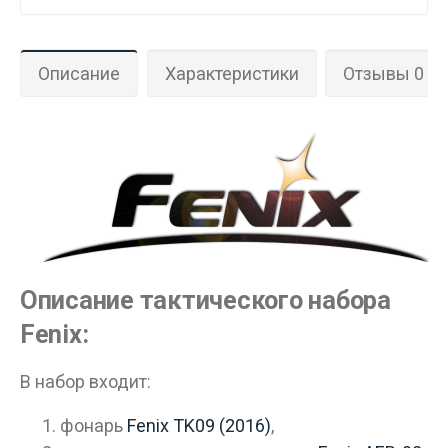
Вам исполнилось 18 лет?
Описание
Характеристики
Отзывы 0
ДА
НЕТ
Описание тактического набора
Fenix:
В набор входит:
фонарь
Fenix TK09 (2016)
,