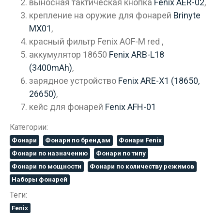
выносная тактическая кнопка
Fenix AER-02
,
крепление на оружие для фонарей
Brinyte
MX01
,
красный фильтр Fenix AOF-M red ,
аккумулятор 18650
Fenix ARB-L18
(3400mAh)
,
зарядное устройство
Fenix ARE-X1 (18650,
26650)
,
кейс для фонарей
Fenix AFH-01
Категории:
Фонари
Фонари по брендам
Фонари Fenix
Фонари по назначению
Фонари по типу
Фонари по мощности
Фонари по количеству режимов
Наборы фонарей
Теги:
Fenix