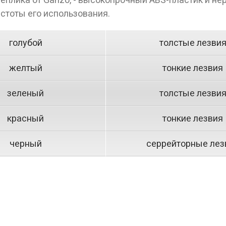
стоты его использования.
голубой
толстые лезви
желтый
тонкие лезвия
зеленый
толстые лезви
красный
тонкие лезвия
черный
серрейторные лез