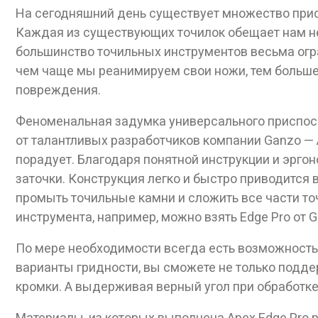
На сегодняшний день существует множество прис
Каждая из существующих точилок обещает нам не
Дан
большинство точильных инструментов весьма огр
чем чаще мы реанимируем свои ножи, тем больше
повреждения.
Феноменальная задумка универсального приспосо
от талантливых разработчиков компании Ganzo — A
порадует. Благодаря понятной инструкции и эрг
заточки. Конструкция легко и быстро приводится в
промыть точильные камни и сложить все части т
инструмента, например, можно взять Edge Pro от 
По мере необходимости всегда есть возможность
варианты гридности, вы сможете не только подд
кромки. А выдерживая верный угол при обработке
Материалы, из которых выполнена Apex Edge Pro 