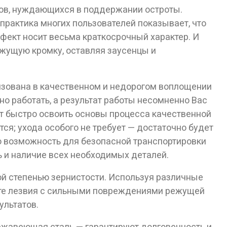
тов, нуждающихся в поддержании остроты.
рактика многих пользователей показывает, что
лет!
фект носит весьма краткосрочный характер. И
жущую кромку, оставляя заусенцы и
изована в качественном и недорогом воплощении
но работать, а результат работы несомненно Вас
т быстро освоить основы процесса качественной
тся; ухода особого не требует — достаточно будет
ю возможность для безопасной транспортировки
ть и наличие всех необходимых деталей.
й степенью зернистости. Используя различные
вите лезвия с сильными повреждениями режущей
ультатов.
ержавеющая сталь — гарантируют долговечность и