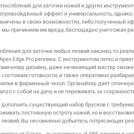
пособлений для заточки ножей и других инструмен
превзойдённый эффект и универсальность, однако, п
ные товары продаются лицам, достигшим 18 
аничены в своих возможностях, либо полученный эф
 мы причиняем им вреда, беспощадно уничтожая ре
Вам исполнилось 18 лет?
бления для заточки любых лезвий наконец-то реал
ДА
НЕТ
pex Edge Pro реплика. С инструментом легко и прият
ономичному дизайну, даже начинающий мастер сможе
 состояние готовности, и также оперативно разбирае
очилки в фирменный чехол. Органайзер даёт отличну
Ganzo с собой на дачу и не переживать за сохраннос
 дополнить существующий набор брусков с требуемо
ерживать постоянную остроту ножей, но и восстано
 лезвий, Вы несомненно добьетесь потрясающих рез
реплика от Ganzo, - высокопрочный ABS-пластик и н