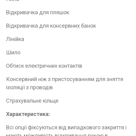
Відкривачка для пляшок
Відкривачка для консервних банок
Лінійка
Шило
Обтиск електричних контактів
Консервний ніж з пристосуванням для зняття
ізоляції з проводів
Страхувальне кільце
Ці товари продаються особам, які
досягли 18 років!
Характеристика:
Вам виповнилося 18 років?
Всі опції фіксуються від випадкового закриття і
мають можливість відкривання рукою в