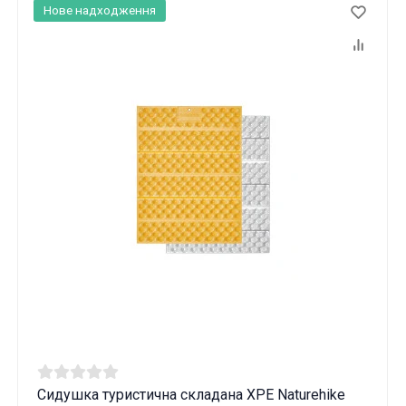
Нове надходження
Сидушка туристична складана XPE Naturehike