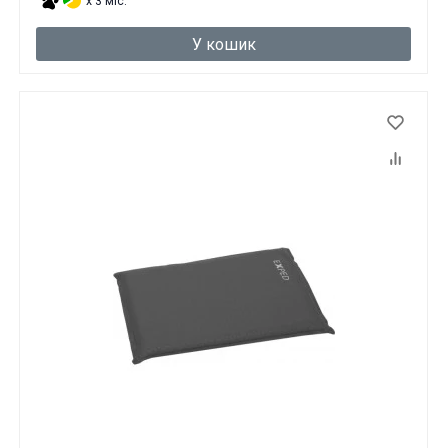
x 3 міс.
Вам виповнилося 18 років?
У кошик
ТАК
НІ