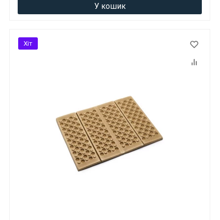
У кошик
Хіт