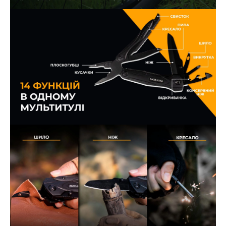
Ці товари продаються особам, які
досягли 18 років!
Вам виповнилося 18 років?
ТАК
НІ