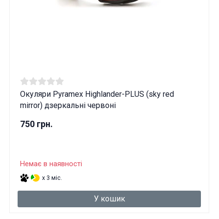
Вам виповнилося 18 років?
ТАК
НІ
Окуляри Pyramex Highlander-PLUS (sky red
mirror) дзеркальні червоні
750 грн.
Немає в наявності
x 3 міс.
У кошик