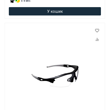
x 4 міс.
У кошик