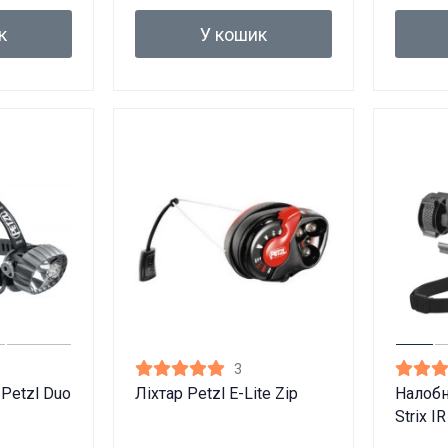
к
У кошик
3
 Petzl Duo
Ліхтар Petzl E-Lite Zip
Налобн
Strix IR