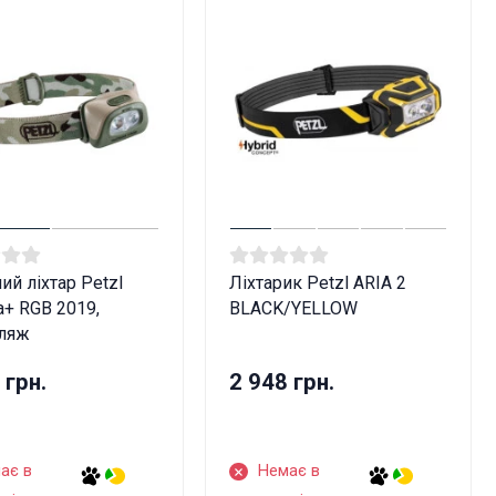
ий ліхтар Petzl
Ліхтарик Petzl ARIA 2
a+ RGB 2019,
BLACK/YELLOW
ляж
 грн.
2 948 грн.
ає в
Немає в