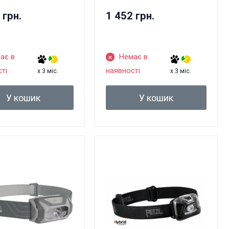
 грн.
1 452 грн.
ає в
Немає в
ті
наявності
x 3 міс.
x 3 міс.
У кошик
У кошик