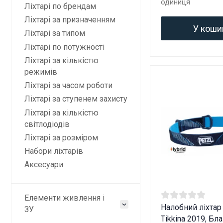
одиниця
Ліхтарі по брендам
Ліхтарі за призначенням
У коши
Ліхтарі за типом
Ліхтарі по потужності
Ліхтарі за кількістю
режимів
Ліхтарі за часом роботи
Ліхтарі за ступенем захисту
Ліхтарі за кількістю
світлодіодів
Ліхтарі за розміром
Набори ліхтарів
Аксесуари
Елементи живлення і
Налобний ліхтар
ЗУ
Tikkina 2019, Бл