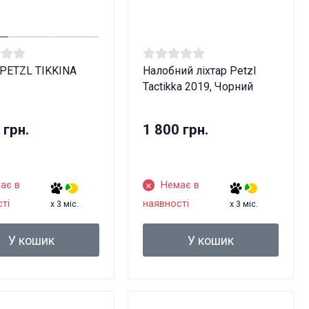
 PETZL TIKKINA
Налобний ліхтар Petzl
Tactikka 2019, Чорний
 грн.
1 800 грн.
ає в
Немає в
ті
наявності
x 3 міс.
x 3 міс.
У кошик
У кошик
ів!