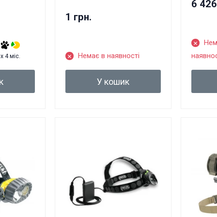
6 426
1 грн.
Нем
Немає в наявності
наявнос
x 4 міс.
к
У кошик