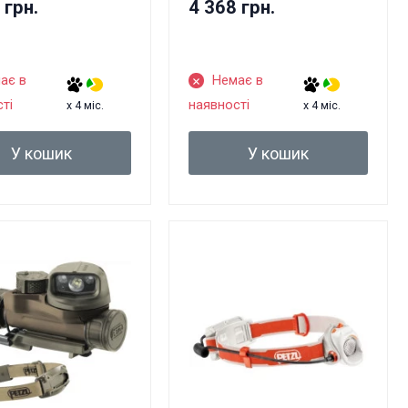
 грн.
4 368 грн.
ає в
Немає в
ті
наявності
x 4 міс.
x 4 міс.
У кошик
У кошик