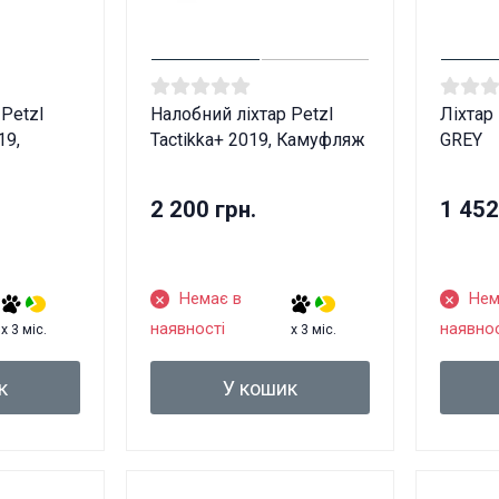
 Petzl
Налобний ліхтар Petzl
Ліхтар
19,
Tactikka+ 2019, Камуфляж
GREY
2 200 грн.
1 452
Немає в
Нем
наявності
наявнос
x 3 міс.
x 3 міс.
к
У кошик
 товари продаються особам, які досягли 18 рок