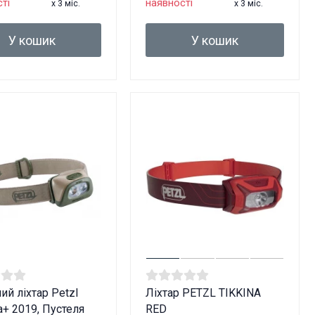
ті
наявності
x 3 міс.
x 3 міс.
У кошик
У кошик
ий ліхтар Petzl
Ліхтар PETZL TIKKINA
a+ 2019, Пустеля
RED