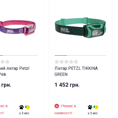
ий ліхтар Petzl
Ліхтар PETZL TIKKINA
Pink
GREEN
 грн.
1 452 грн.
ає в
Немає в
ті
наявності
x 3 міс.
x 3 міс.