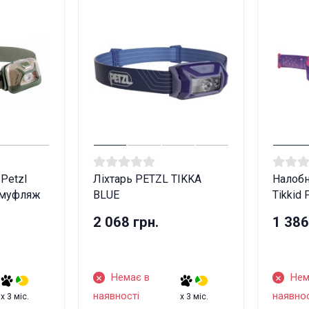
Вам виповнилося 18 років?
ТАК
НІ
 Petzl
Ліхтарь PETZL TIKKA
Налобн
Камуфляж
BLUE
Tikkid 
2 068 грн.
1 386
Немає в
Нем
наявності
наявнос
x 3 міс.
x 3 міс.