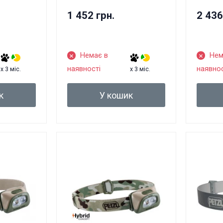
1 452 грн.
2 436
Немає в
Нем
наявності
наявнос
x 3 міс.
x 3 міс.
к
У кошик