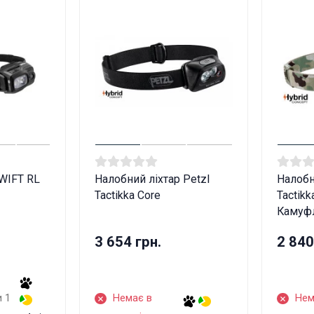
SWIFT RL
Налобний ліхтар Petzl
Налобн
Tactikka Core
Tactikk
Камуф
3 654 грн.
2 840
и 1
Немає в
Нем