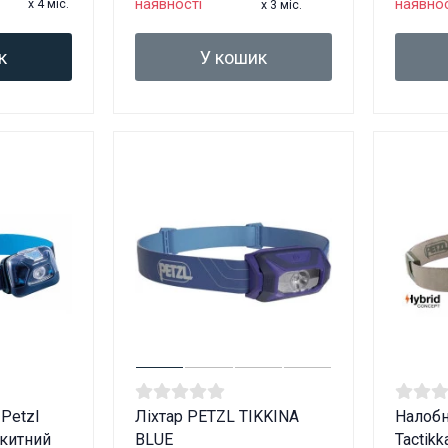
наявності
наявнос
x 4 міс.
x 3 міс.
к
У кошик
 Petzl
Ліхтар PETZL TIKKINA
Налобн
акитний
BLUE
Tactikk