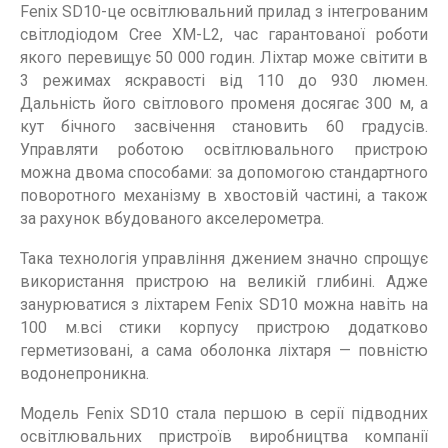
Fenix SD10-це освітлювальний прилад з інтегрованим
світлодіодом Cree XM-L2, час гарантованої роботи
якого перевищує 50 000 годин. Ліхтар може світити в
3 режимах яскравості від 110 до 930 люмен.
Дальність його світлового променя досягає 300 м, а
кут бічного засвічення становить 60 градусів.
Управляти роботою освітлювального пристрою
можна двома способами: за допомогою стандартного
поворотного механізму в хвостовій частині, а також
за рахунок вбудованого акселерометра.
Така технологія управління джением значно спрощує
використання пристрою на великій глибині. Адже
занурюватися з ліхтарем Fenix SD10 можна навіть на
100 м.всі стики корпусу пристрою додатково
герметизовані, а сама оболонка ліхтаря — повністю
водонепроникна.
Модель Fenix SD10 стала першою в серії підводних
освітлювальних пристроїв виробництва компанії