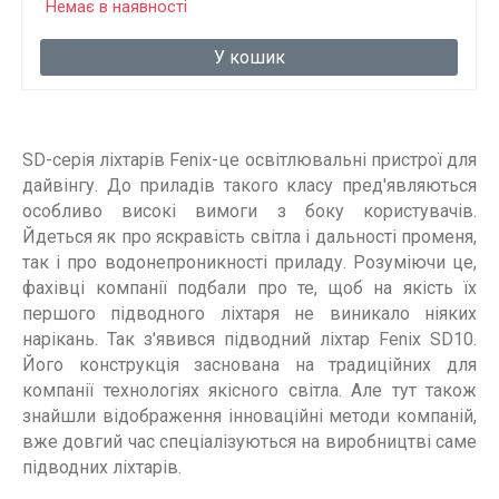
Немає в наявності
У кошик
SD-серія ліхтарів Fenix-це освітлювальні пристрої для
дайвінгу. До приладів такого класу пред'являються
особливо високі вимоги з боку користувачів.
Йдеться як про яскравість світла і дальності променя,
так і про водонепроникності приладу. Розуміючи це,
фахівці компанії подбали про те, щоб на якість їх
першого підводного ліхтаря не виникало ніяких
нарікань. Так з'явився підводний ліхтар Fenix SD10.
Його конструкція заснована на традиційних для
компанії технологіях якісного світла. Але тут також
знайшли відображення інноваційні методи компаній,
вже довгий час спеціалізуються на виробництві саме
підводних ліхтарів.