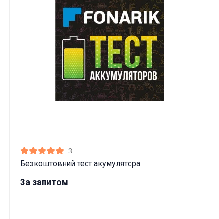
Ці товари продаються особам, які
досягли 18 років!
Вам виповнилося 18 років?
3
ТАК
НІ
Безкоштовний тест акумулятора
За запитом