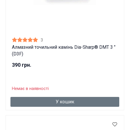
Вам виповнилося 18 років?
ТАК
НІ
3
Алмазний точильний камінь Dia-Sharp® DMT 3 "
(D3F)
390 грн.
Немає в наявності
У кошик