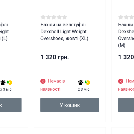
уфлі
Бахіли на велотуфлі
Бахіли
ight
Dexshell Light Weight
Dexshel
 (L)
Overshoes, жовті (XL)
Oversh
(M)
1 320 грн.
1 320
Немає в
Нем
наявності
наявнос
x 3 міс.
x 3 міс.
к
У кошик