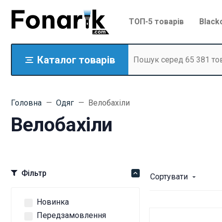
ТОП-5 товарів
Black
Каталог товарів
Головна
Одяг
Велобахіли
Велобахіли
Фільтр
Сортувати
Новинка
Передзамовлення