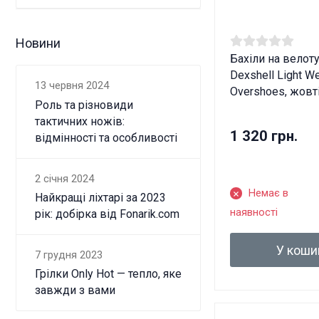
Новини
Бахіли на велот
Dexshell Light We
13 червня 2024
Overshoes, жовті
Роль та різновиди
тактичних ножів:
1 320 грн.
відмінності та особливості
2 січня 2024
Немає в
Найкращі ліхтарі за 2023
наявності
рік: добірка від Fonarik.com
У коши
7 грудня 2023
Грілки Only Hot — тепло, яке
завжди з вами