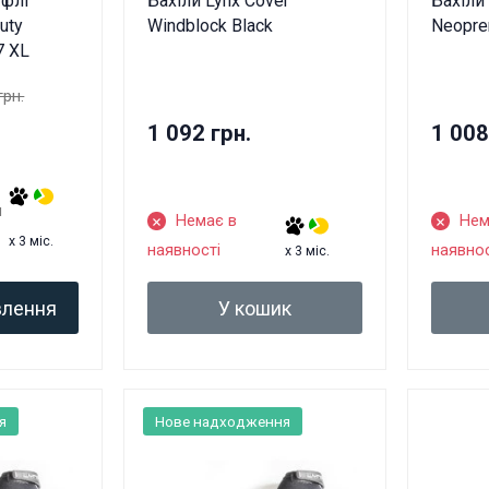
уфлі
Бахіли Lynx Cover
Бахіли
uty
Windblock Black
Neopre
7 XL
грн.
1 092 грн.
1 008
я
Немає в
Нем
x 3 міс.
наявності
наявнос
x 3 міс.
лення
У кошик
я
Нове надходження