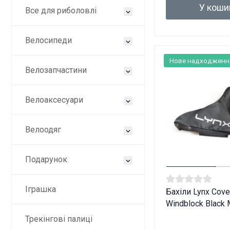
У коши
Все для риболовлі
Велосипеди
Нове надходженн
Велозапчастини
Велоаксесуари
Велоодяг
Подарунок
Іграшка
Бахіли Lynx Cove
Windblock Black
Трекінгові палиці