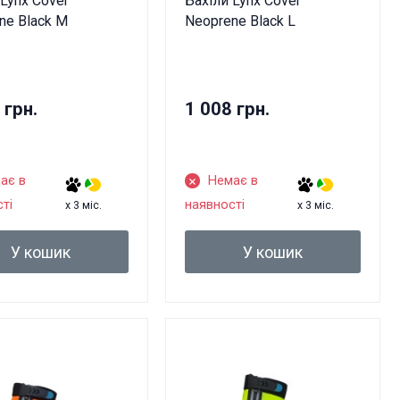
 Lynx Cover
Бахіли Lynx Cover
ne Black M
Neoprene Black L
 грн.
1 008 грн.
ає в
Немає в
ті
наявності
x 3 міс.
x 3 міс.
У кошик
У кошик