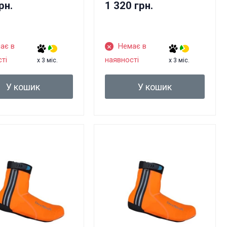
рн.
1 320 грн.
ає в
Немає в
ті
наявності
x 3 міс.
x 3 міс.
У кошик
У кошик