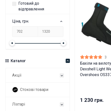
Готовий до
відправлення
Ціна, грн.
3
Каталог
Бахіли на велот
Dexshell Light We
Overshoes OS33
Акції
Стокові товари
1 230 грн.
Ліхтарі