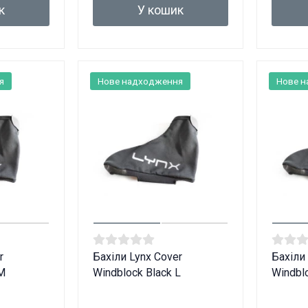
Вам виповнилося 18 років?
к
У кошик
ТАК
НІ
я
Нове надходження
Нове 
r
Бахіли Lynx Cover
Бахіли
 M
Windblock Black L
Windbl