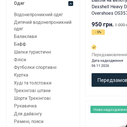
Бахіли на велот
Одяг
Dexshell Heavy D
Overshoes OS35
Водонепроникний одяг
Дитячий водонепроникний
950 грн.
1 000 
одяг
- 5%
Балаклави
Бафф
Шапки туристичні
Передзамовленн
Фліси
Дата надходження:
06.11.2026
Футболки спортивні
Куртка
Передзамов
Худі та толстовки
Трекінгові штани
Шорти Трекінгові
Рукавичка
Нове надходженн
Для дайвінгу
Ремені, пояси