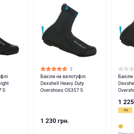
3
уфлі
Бахіли на велотуфлі
Бахіли
ight
Dexshell Heavy Duty
Dexshe
7 S
Overshoes OS357 S
Oversh
1 225
- 5%
1 230 грн.