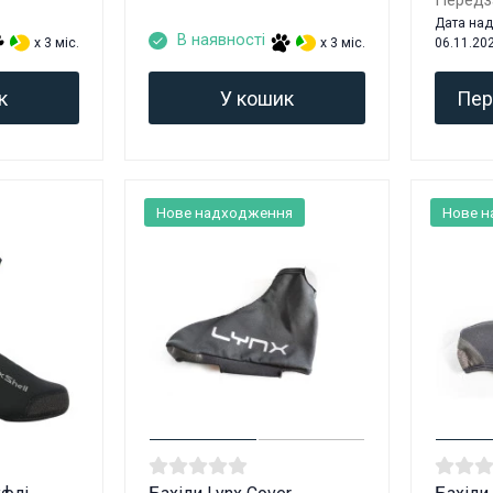
Передз
Дата на
В наявності
x 3 міс.
x 3 міс.
06.11.20
к
У кошик
Пер
Нове надходження
Нове 