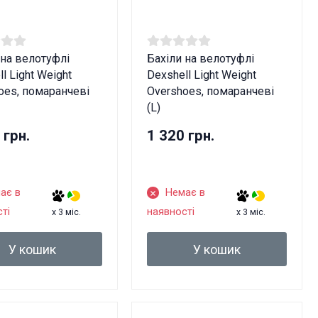
 на велотуфлі
Бахіли на велотуфлі
l Light Weight
Dexshell Light Weight
oes, помаранчеві
Overshoes, помаранчеві
(L)
 грн.
1 320 грн.
ає в
Немає в
ті
наявності
x 3 міс.
x 3 міс.
У кошик
У кошик