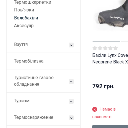
Термошкарпетки
Пов`язки
Велобахіли
Аксесуар
Взуття
Бахіли Lynx Cove
Термобілизна
Neoprene Black 
Туристичне газове
обладнання
792 грн.
Туризм
Немає в
Ці
наявності
Термоснаряжение