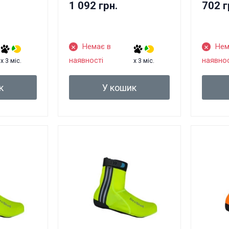
1 092 грн.
702 г
Немає в
Нем
наявності
наявнос
x 3 міс.
x 3 міс.
к
У кошик