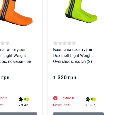
 на велотуфлі
Бахіли на велотуфлі
l Light Weight
Dexshell Light Weight
oes, помаранчеві
Overshoes, жовті (S)
 грн.
1 320 грн.
ає в
Немає в
ів!
ті
наявності
x 3 міс.
x 3 міс.