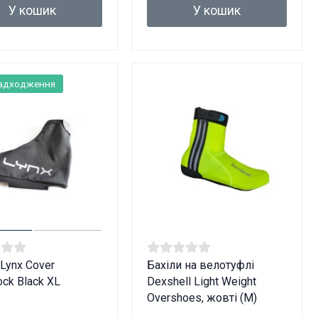
У кошик
У кошик
надходження
 Lynx Cover
Бахіли на велотуфлі
ock Black XL
Dexshell Light Weight
Overshoes, жовті (M)