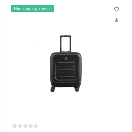
Нове надходження
Ці товари продаються особам, які
досягли 18 років!