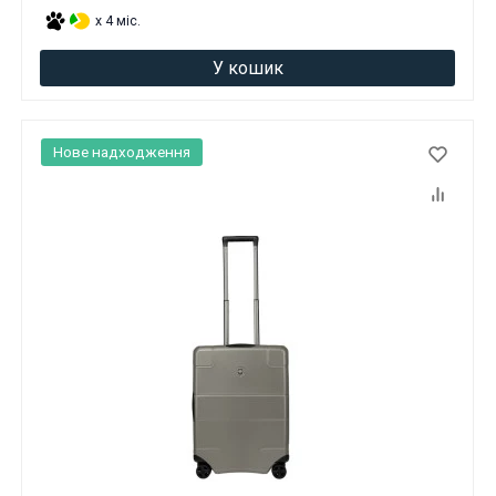
x 4 міс.
У кошик
Нове надходження