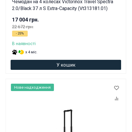
Чемодан на 4 колесах Victorinox Travel Spectra
Вам виповнилося 18 років?
2.0/Black 37 л S Extra-Capacity (Vt313181.01)
17 004 грн.
ТАК
НІ
22 672 грн.
- 25%
В наявності
x 4 міс.
У кошик
Нове надходження