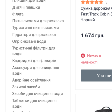
Пляшки для води
3
Дитячі пляшки
Сумка дорожня 
Фляга
Fast Track Cabin 
Чорний
Питні системи для рюкзака
Туристичні питні системи
Гідратори для рюкзака
1 674 грн.
Опріснювачі води
Туристичні фільтри для
води
Немає в
Картриджі для фільтрів
наявності
Аксесуари для очищення
води
У коши
Аварійне освітлення
Захисні засоби
Засоби для очищення води
Таблетки для очищення
води