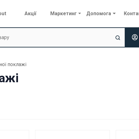
out
Акції
Маркетинг
Допомога
Конта
ної поклажі
ажі