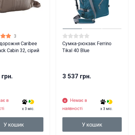
3
дорожня Caribee
Сумка-рюкзак Ferrino
ack Cabin 32, сірий
Tikal 40 Blue
 грн.
3 537 грн.
ає в
Немає в
ті
наявності
x 3 міс.
x 3 міс.
ів!
У кошик
У кошик