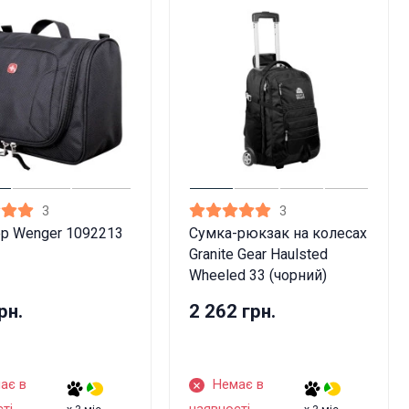
3
3
р Wenger 1092213
Сумка-рюкзак на колесах
Granite Gear Haulsted
Wheeled 33 (чорний)
рн.
2 262 грн.
ає в
Немає в