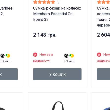
3
Caribee
Сумка-рюкзак на колесах
Сумка 
32,
Members Essential On-
колеса
Board 33
Tourer 
червон
2 148 грн.
2 604
Немає в
Нем
наявності
наявнос
x 3 міс.
x 3 міс.
к
У кошик