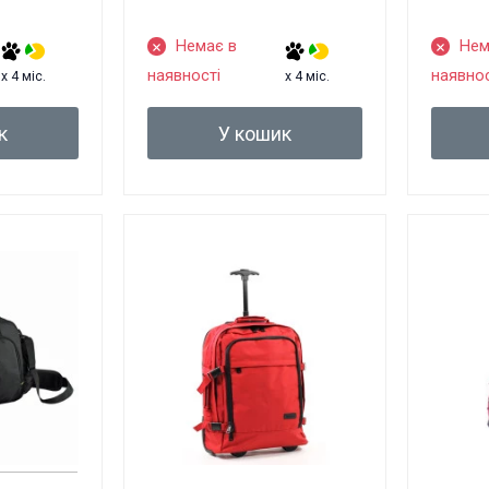
Немає в
Нем
наявності
наявнос
x 4 міс.
x 4 міс.
к
У кошик