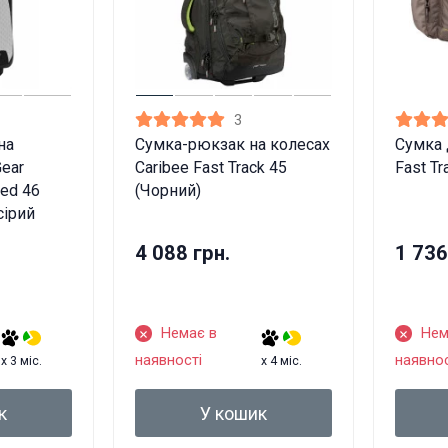
3
на
Сумка-рюкзак на колесах
Сумка 
Gear
Caribee Fast Track 45
Fast Tr
led 46
(Чорний)
сірий
4 088 грн.
1 736
Немає в
Нем
наявності
наявнос
x 3 міс.
x 4 міс.
 товари продаються особам, які досягли 18 рок
к
У кошик