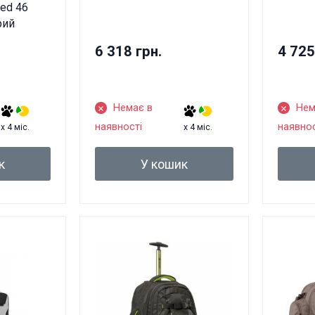
led 46
ірий
6 318 грн.
4 725
Немає в
Нем
наявності
наявнос
x 4 міс.
x 4 міс.
к
У кошик