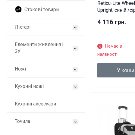
Reticu-Lite Whee
Стокові товари
Upright, синій /с
4 116 грн.
Ліхтарі
Елементи живлення і
Немає в
ЗУ
наявності
Ножі
У коши
Кухонні ножі
Кухонні аксесуари
Точила