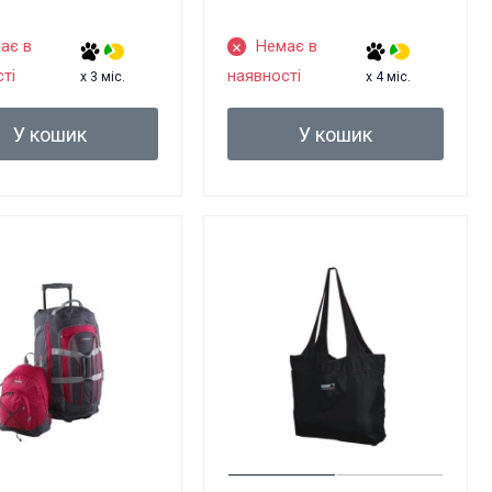
ає в
Немає в
ті
наявності
x 3 міс.
x 4 міс.
У кошик
У кошик