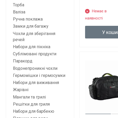
Торба
Немає в
Валіза
наявності
Ручна поклажа
Замки для багажу
У коши
Чохли для зберігання
речей
Набори для пікніка
Сублімовані продукти
Паракорд
Водонепроникні чохли
Гермомішки і гермосумки
Набори для виживання
Жарівні
Мангали та грилі
Решітки для гриля
Набори для барбекю