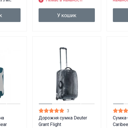
Немає в наявності
наявнос
x 3 міс.
к
У кошик
3
на
Дорожня сумка Deuter
Сумка-
Gear
Grant Flight
Caribee