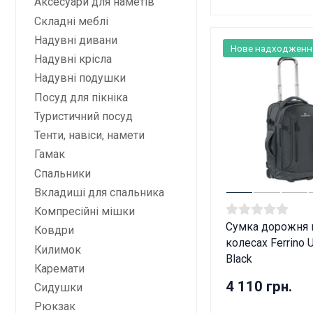
Аксесуари для наметів
Складні меблі
Надувні дивани
Нове надходженн
Надувні крісла
Надувні подушки
Посуд для пікніка
Туристичний посуд
Тенти, навіси, намети
Гамак
Спальники
Вкладиші для спальника
Компресійні мішки
Сумка дорожня 
Ковдри
колесах Ferrino U
Килимок
Black
Каремати
4 110 грн.
Сидушки
Рюкзак