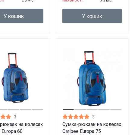
ті
наявності
x 3 міс.
x 3 міс.
У кошик
У кошик
3
3
рюкзак на колесах
Сумка-рюкзак на колесах
 Europa 60
Caribee Europa 75