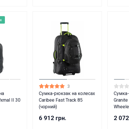
Вам виповнилося 18 років?
я
ТАК
НІ
3
на
Сумка-рюкзак на колесах
Сумка-
xmal II 30
Caribee Fast Track 85
Granite
(чорний)
Wheele
6 912 грн.
2 072