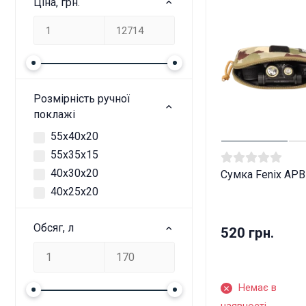
Ціна, грн.
Розмірність ручної
поклажі
55х40х20
55x35x15
40х30х20
Сумка Fenix APB
40х25х20
Обсяг, л
520 грн.
Немає в