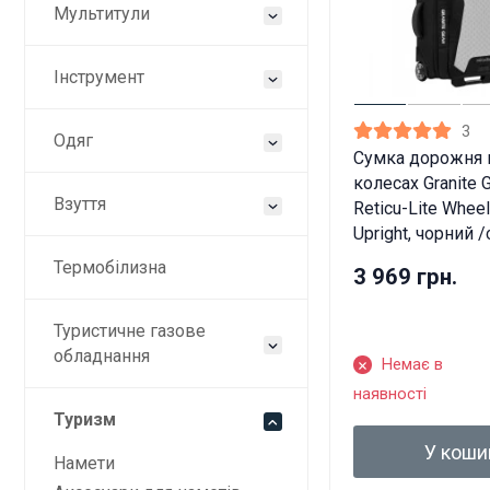
Мультитули
Інструмент
3
Одяг
Сумка дорожня 
колесах Granite 
Взуття
Reticu-Lite Whee
Upright, чорний /
Термобілизна
3 969 грн.
Туристичне газове
обладнання
Немає в
наявності
Туризм
Ці
У коши
Намети