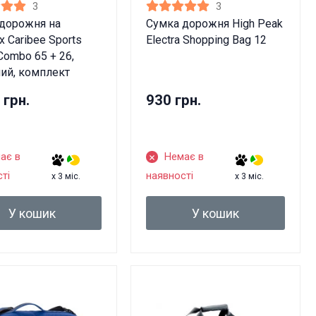
3
3
дорожня на
Сумка дорожня High Peak
х Caribee Sports
Electra Shopping Bag 12
Combo 65 + 26,
ий, комплект
 грн.
930 грн.
ає в
Немає в
ті
наявності
x 3 міс.
x 3 міс.
У кошик
У кошик