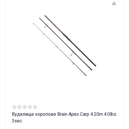
Вудилище коропове Brain Apex Carp 4.20m 4.0lbs
3sec.