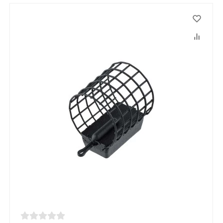
Вам виповнилося 18 років?
ТАК
НІ