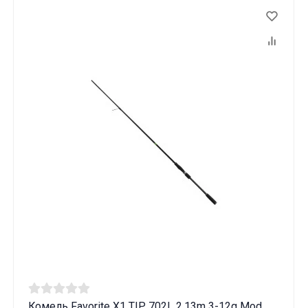
Комель Favorite X1 TIP 702L 2.13m 3-12g Mod