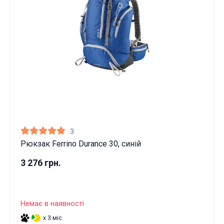
3
Рюкзак Ferrino Durance 30, синій
3 276 грн.
Ці товари продаються особам, які
Немає в наявності
досягли 18 років!
x 3 міс.