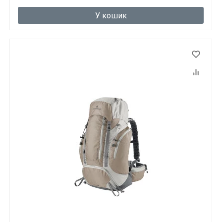
Вам виповнилося 18 років?
У кошик
ТАК
НІ